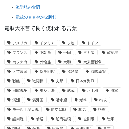
海防艦の奮闘
最後のささやかな勝利
電脳大本営で良く使われる言葉
アメリカ
イタリア
ソ連
ドイツ
フランス
下朝鮮
中国
主力艦
偵察機
南シナ海
外輪船
大和
大東亜戦争
大英帝国
巡洋戦艦
巡洋艦
戦略爆撃
戦艦
戦闘機
支那
日本海海戦
日露戦争
東シナ海
武蔵
水上機
海軍
満洲
満洲国
潜水艦
燃料
特攻
第一次世界大戦
航空母艦
蒸気
護衛
護衛艦
輸送
通商破壊
金剛級
陸軍
韓国
領海
駆逐艦
高速戦艦
魚雷