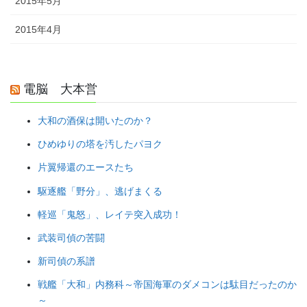
2015年5月
2015年4月
電脳 大本営
大和の酒保は開いたのか？
ひめゆりの塔を汚したパヨク
片翼帰還のエースたち
駆逐艦「野分」、逃げまくる
軽巡「鬼怒」、レイテ突入成功！
武装司偵の苦闘
新司偵の系譜
戦艦「大和」内務科～帝国海軍のダメコンは駄目だったのか
～