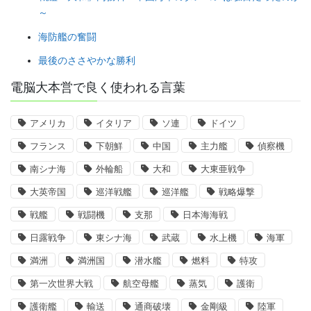
～
海防艦の奮闘
最後のささやかな勝利
電脳大本営で良く使われる言葉
アメリカ
イタリア
ソ連
ドイツ
フランス
下朝鮮
中国
主力艦
偵察機
南シナ海
外輪船
大和
大東亜戦争
大英帝国
巡洋戦艦
巡洋艦
戦略爆撃
戦艦
戦闘機
支那
日本海海戦
日露戦争
東シナ海
武蔵
水上機
海軍
満洲
満洲国
潜水艦
燃料
特攻
第一次世界大戦
航空母艦
蒸気
護衛
護衛艦
輸送
通商破壊
金剛級
陸軍