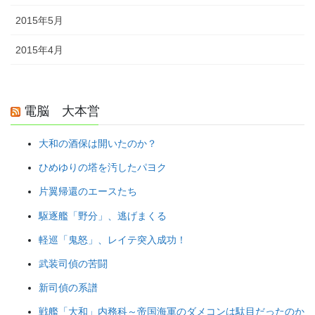
2015年5月
2015年4月
電脳 大本営
大和の酒保は開いたのか？
ひめゆりの塔を汚したパヨク
片翼帰還のエースたち
駆逐艦「野分」、逃げまくる
軽巡「鬼怒」、レイテ突入成功！
武装司偵の苦闘
新司偵の系譜
戦艦「大和」内務科～帝国海軍のダメコンは駄目だったのか