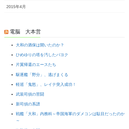
2015年4月
電脳 大本営
大和の酒保は開いたのか？
ひめゆりの塔を汚したパヨク
片翼帰還のエースたち
駆逐艦「野分」、逃げまくる
軽巡「鬼怒」、レイテ突入成功！
武装司偵の苦闘
新司偵の系譜
戦艦「大和」内務科～帝国海軍のダメコンは駄目だったのか
～