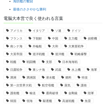
海防艦の奮闘
最後のささやかな勝利
電脳大本営で良く使われる言葉
アメリカ
イタリア
ソ連
ドイツ
フランス
下朝鮮
中国
主力艦
偵察機
南シナ海
外輪船
大和
大東亜戦争
大英帝国
巡洋戦艦
巡洋艦
戦略爆撃
戦艦
戦闘機
支那
日本海海戦
日露戦争
東シナ海
武蔵
水上機
海軍
満洲
満洲国
潜水艦
燃料
特攻
第一次世界大戦
航空母艦
蒸気
護衛
護衛艦
輸送
通商破壊
金剛級
陸軍
韓国
領海
駆逐艦
高速戦艦
魚雷