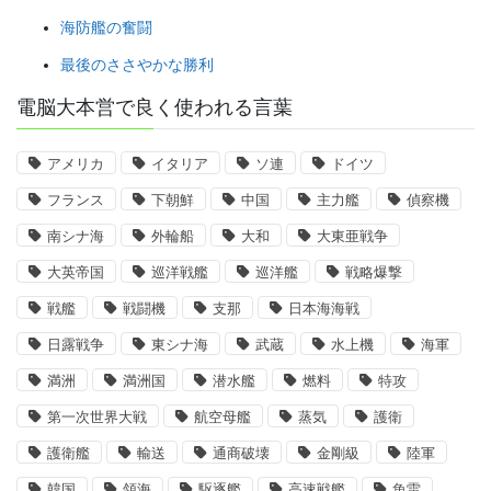
海防艦の奮闘
最後のささやかな勝利
電脳大本営で良く使われる言葉
アメリカ
イタリア
ソ連
ドイツ
フランス
下朝鮮
中国
主力艦
偵察機
南シナ海
外輪船
大和
大東亜戦争
大英帝国
巡洋戦艦
巡洋艦
戦略爆撃
戦艦
戦闘機
支那
日本海海戦
日露戦争
東シナ海
武蔵
水上機
海軍
満洲
満洲国
潜水艦
燃料
特攻
第一次世界大戦
航空母艦
蒸気
護衛
護衛艦
輸送
通商破壊
金剛級
陸軍
韓国
領海
駆逐艦
高速戦艦
魚雷