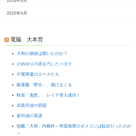
2015年5月
2015年4月
電脳 大本営
大和の酒保は開いたのか？
ひめゆりの塔を汚したパヨク
片翼帰還のエースたち
駆逐艦「野分」、逃げまくる
軽巡「鬼怒」、レイテ突入成功！
武装司偵の苦闘
新司偵の系譜
戦艦「大和」内務科～帝国海軍のダメコンは駄目だったのか
～