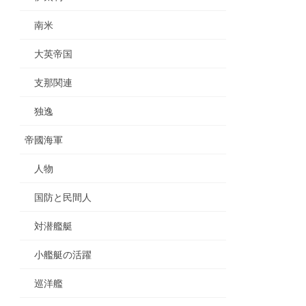
南米
大英帝国
支那関連
独逸
帝國海軍
人物
国防と民間人
対潜艦艇
小艦艇の活躍
巡洋艦