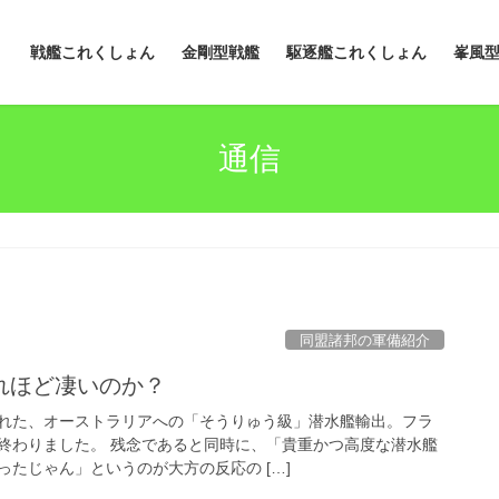
戦艦これくしょん
金剛型戦艦
駆逐艦これくしょん
峯風
通信
同盟諸邦の軍備紹介
れほど凄いのか？
れた、オーストラリアへの「そうりゅう級」潜水艦輸出。フラ
終わりました。 残念であると同時に、「貴重かつ高度な潜水艦
たじゃん」というのが大方の反応の […]