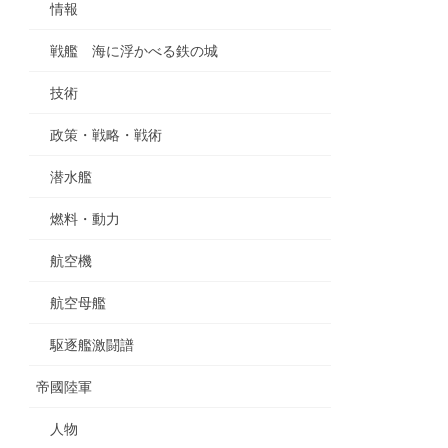
情報
戦艦 海に浮かべる鉄の城
技術
政策・戦略・戦術
潜水艦
燃料・動力
航空機
航空母艦
駆逐艦激闘譜
帝國陸軍
人物