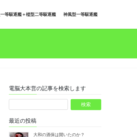
型一等駆逐艦＋樅型二等駆逐艦
神風型一等駆逐艦
電脳大本営の記事を検索します
最近の投稿
大和の酒保は開いたのか？