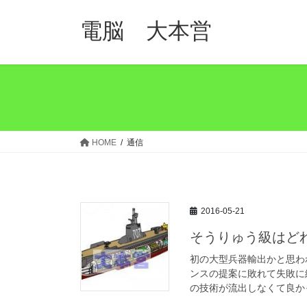
コ
ナ
ン
ビ
電脳 大本営
テ
ゲ
ン
ー
ツ
シ
へ
ョ
ス
ン
キ
に
ッ
移
HOME
通信
プ
動
2016-05-21
そうりゅう級はど
初の大型兵器輸出かと思わ
ンスの提案に敗れて失敗に
の技術が流出しなくて良かっ