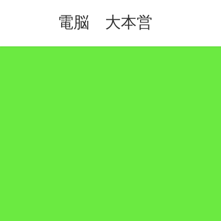
コ
ナ
ン
ビ
電脳 大本営
テ
ゲ
ン
ー
ツ
シ
へ
ョ
ス
ン
キ
に
ッ
移
プ
動