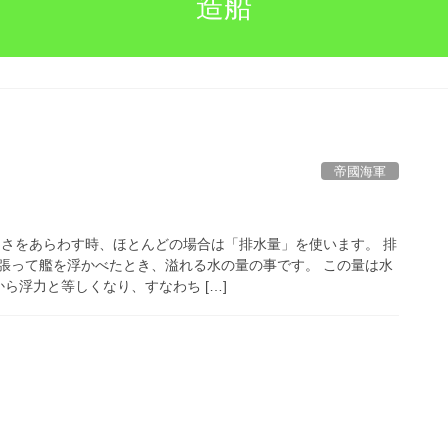
造船
帝國海軍
きさをあらわす時、ほとんどの場合は「排水量」を使います。 排
張って艦を浮かべたとき、溢れる水の量の事です。 この量は水
ら浮力と等しくなり、すなわち […]