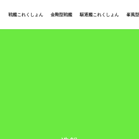
戦艦これくしょん
金剛型戦艦
駆逐艦これくしょん
峯風