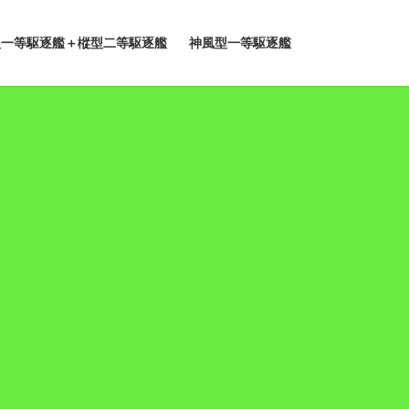
型一等駆逐艦＋樅型二等駆逐艦
神風型一等駆逐艦