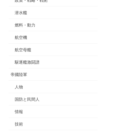
政策・戦略・戦術
潜水艦
燃料・動力
航空機
航空母艦
駆逐艦激闘譜
帝國陸軍
人物
国防と民間人
情報
技術