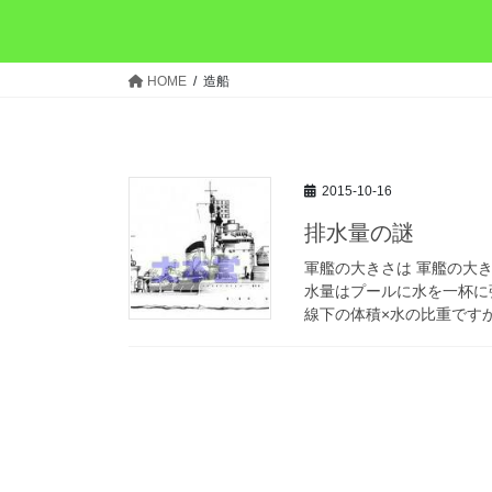
HOME
造船
2015-10-16
排水量の謎
軍艦の大きさは 軍艦の大
水量はプールに水を一杯に
線下の体積×水の比重ですか