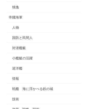
独逸
帝國海軍
人物
国防と民間人
対潜艦艇
小艦艇の活躍
巡洋艦
情報
戦艦 海に浮かべる鉄の城
技術