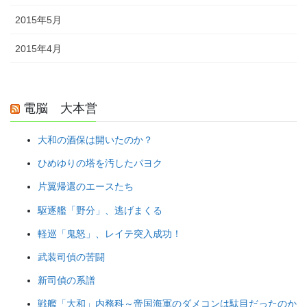
2015年5月
2015年4月
電脳 大本営
大和の酒保は開いたのか？
ひめゆりの塔を汚したパヨク
片翼帰還のエースたち
駆逐艦「野分」、逃げまくる
軽巡「鬼怒」、レイテ突入成功！
武装司偵の苦闘
新司偵の系譜
戦艦「大和」内務科～帝国海軍のダメコンは駄目だったのか