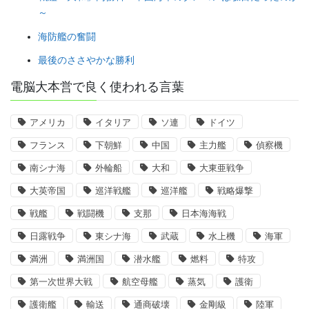
～
海防艦の奮闘
最後のささやかな勝利
電脳大本営で良く使われる言葉
アメリカ
イタリア
ソ連
ドイツ
フランス
下朝鮮
中国
主力艦
偵察機
南シナ海
外輪船
大和
大東亜戦争
大英帝国
巡洋戦艦
巡洋艦
戦略爆撃
戦艦
戦闘機
支那
日本海海戦
日露戦争
東シナ海
武蔵
水上機
海軍
満洲
満洲国
潜水艦
燃料
特攻
第一次世界大戦
航空母艦
蒸気
護衛
護衛艦
輸送
通商破壊
金剛級
陸軍