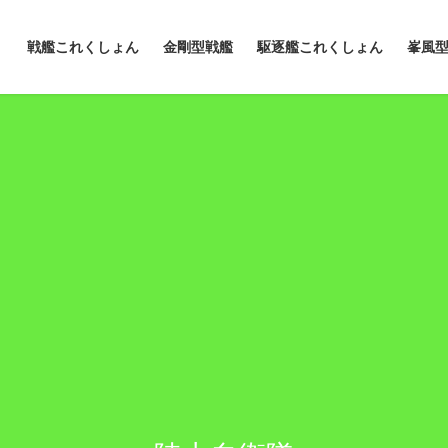
戦艦これくしょん
金剛型戦艦
駆逐艦これくしょん
峯風