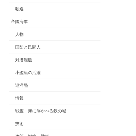
独逸
帝國海軍
人物
国防と民間人
対潜艦艇
小艦艇の活躍
巡洋艦
情報
戦艦 海に浮かべる鉄の城
技術