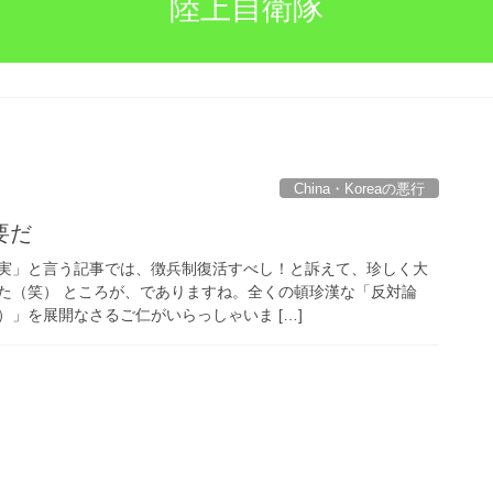
陸上自衛隊
China・Koreaの悪行
要だ
実」と言う記事では、徴兵制復活すべし！と訴えて、珍しく大
た（笑） ところが、でありますね。全くの頓珍漢な「反対論
」を展開なさるご仁がいらっしゃいま […]