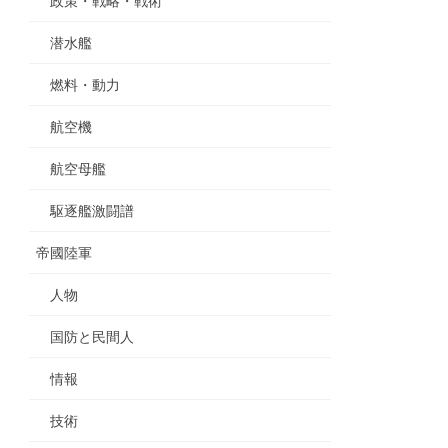
政策・戦略・戦術
潜水艦
燃料・動力
航空機
航空母艦
駆逐艦激闘譜
帝國陸軍
人物
国防と民間人
情報
技術