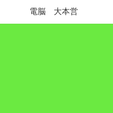
コ
ナ
ン
ビ
電脳 大本営
テ
ゲ
ン
ー
ツ
シ
へ
ョ
ス
ン
キ
に
ッ
移
プ
動