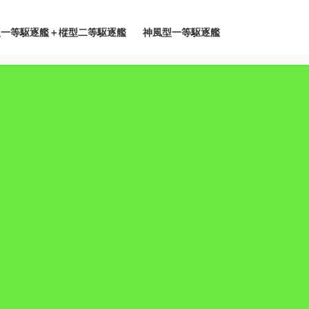
型一等駆逐艦＋樅型二等駆逐艦
神風型一等駆逐艦