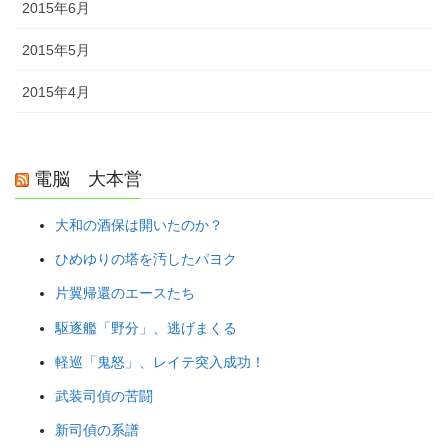
2015年6月
2015年5月
2015年4月
電脳 大本営
大和の酒保は開いたのか？
ひめゆりの塔を汚したパヨク
片翼帰還のエースたち
駆逐艦「野分」、逃げまくる
軽巡「鬼怒」、レイテ突入成功！
武装司偵の苦闘
新司偵の系譜