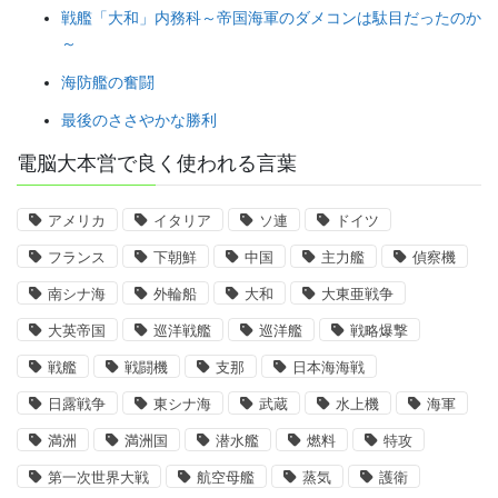
戦艦「大和」内務科～帝国海軍のダメコンは駄目だったのか
～
海防艦の奮闘
最後のささやかな勝利
電脳大本営で良く使われる言葉
アメリカ
イタリア
ソ連
ドイツ
フランス
下朝鮮
中国
主力艦
偵察機
南シナ海
外輪船
大和
大東亜戦争
大英帝国
巡洋戦艦
巡洋艦
戦略爆撃
戦艦
戦闘機
支那
日本海海戦
日露戦争
東シナ海
武蔵
水上機
海軍
満洲
満洲国
潜水艦
燃料
特攻
第一次世界大戦
航空母艦
蒸気
護衛