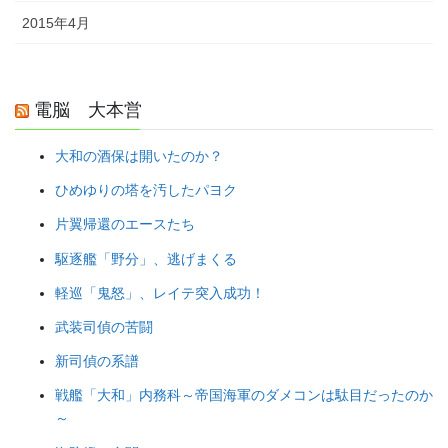
2015年4月
電脳 大本営
大和の酒保は開いたのか？
ひめゆりの塔を汚したパヨク
片翼帰還のエースたち
駆逐艦「野分」、逃げまくる
軽巡「鬼怒」、レイテ突入成功！
武装司偵の苦闘
新司偵の系譜
戦艦「大和」内務科～帝国海軍のダメコンは駄目だったのか
～