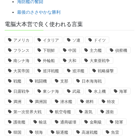
海防艦の奮闘
最後のささやかな勝利
電脳大本営で良く使われる言葉
アメリカ
イタリア
ソ連
ドイツ
フランス
下朝鮮
中国
主力艦
偵察機
南シナ海
外輪船
大和
大東亜戦争
大英帝国
巡洋戦艦
巡洋艦
戦略爆撃
戦艦
戦闘機
支那
日本海海戦
日露戦争
東シナ海
武蔵
水上機
海軍
満洲
満洲国
潜水艦
燃料
特攻
第一次世界大戦
航空母艦
蒸気
護衛
護衛艦
輸送
通商破壊
金剛級
陸軍
韓国
領海
駆逐艦
高速戦艦
魚雷