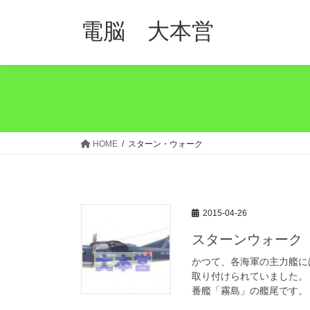
コ
ナ
ン
ビ
電脳 大本営
テ
ゲ
ン
ー
ツ
シ
へ
ョ
ス
ン
キ
に
ッ
移
HOME
スターン・ウォーク
プ
動
2015-04-26
スターンウォーク
かつて、各海軍の主力艦に
取り付けられていました。
番艦「霧島」の艦尾です。 