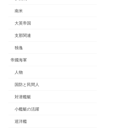
南米
大英帝国
支那関連
独逸
帝國海軍
人物
国防と民間人
対潜艦艇
小艦艇の活躍
巡洋艦