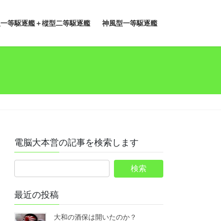
型一等駆逐艦＋樅型二等駆逐艦
神風型一等駆逐艦
電脳大本営の記事を検索します
最近の投稿
大和の酒保は開いたのか？