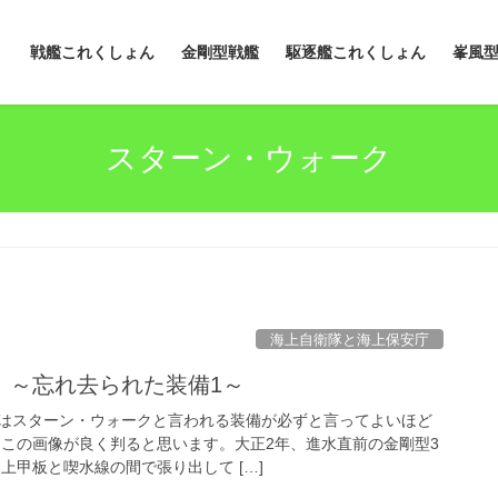
戦艦これくしょん
金剛型戦艦
駆逐艦これくしょん
峯風
スターン・ウォーク
海上自衛隊と海上保安庁
 ～忘れ去られた装備1～
はスターン・ウォークと言われる装備が必ずと言ってよいほど
 この画像が良く判ると思います。大正2年、進水直前の金剛型3
上甲板と喫水線の間で張り出して […]