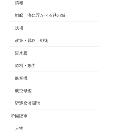
情報
戦艦 海に浮かべる鉄の城
技術
政策・戦略・戦術
潜水艦
燃料・動力
航空機
航空母艦
駆逐艦激闘譜
帝國陸軍
人物