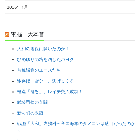
2015年4月
電脳 大本営
大和の酒保は開いたのか？
ひめゆりの塔を汚したパヨク
片翼帰還のエースたち
駆逐艦「野分」、逃げまくる
軽巡「鬼怒」、レイテ突入成功！
武装司偵の苦闘
新司偵の系譜
戦艦「大和」内務科～帝国海軍のダメコンは駄目だったのか
～