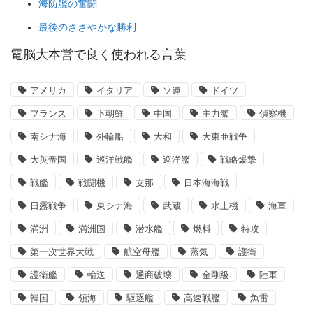
海防艦の奮闘
最後のささやかな勝利
電脳大本営で良く使われる言葉
アメリカ
イタリア
ソ連
ドイツ
フランス
下朝鮮
中国
主力艦
偵察機
南シナ海
外輪船
大和
大東亜戦争
大英帝国
巡洋戦艦
巡洋艦
戦略爆撃
戦艦
戦闘機
支那
日本海海戦
日露戦争
東シナ海
武蔵
水上機
海軍
満洲
満洲国
潜水艦
燃料
特攻
第一次世界大戦
航空母艦
蒸気
護衛
護衛艦
輸送
通商破壊
金剛級
陸軍
韓国
領海
駆逐艦
高速戦艦
魚雷