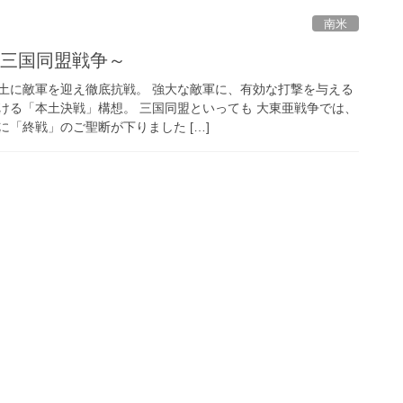
南米
～三国同盟戦争～
土に敵軍を迎え徹底抗戦。 強大な敵軍に、有効な打撃を与える
ける「本土決戦」構想。 三国同盟といっても 大東亜戦争では、
「終戦」のご聖断が下りました […]