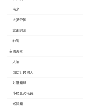
南米
大英帝国
支那関連
独逸
帝國海軍
人物
国防と民間人
対潜艦艇
小艦艇の活躍
巡洋艦