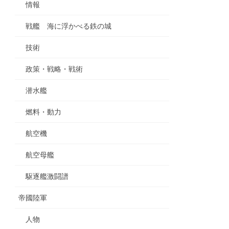
情報
戦艦 海に浮かべる鉄の城
技術
政策・戦略・戦術
潜水艦
燃料・動力
航空機
航空母艦
駆逐艦激闘譜
帝國陸軍
人物