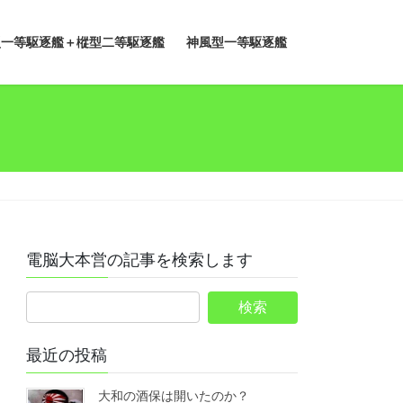
型一等駆逐艦＋樅型二等駆逐艦
神風型一等駆逐艦
電脳大本営の記事を検索します
最近の投稿
大和の酒保は開いたのか？