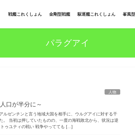
戦艦これくしょん
金剛型戦艦
駆逐艦これくしょん
峯風
パラグアイ
人物
～人口が半分に～
アルゼンチンと言う地域大国を相手に、ウルグアイに対する干
た。 当初は押していたものの、一度の海戦敗北から、状況は逆
トゥユティの戦い 戦争やってても […]