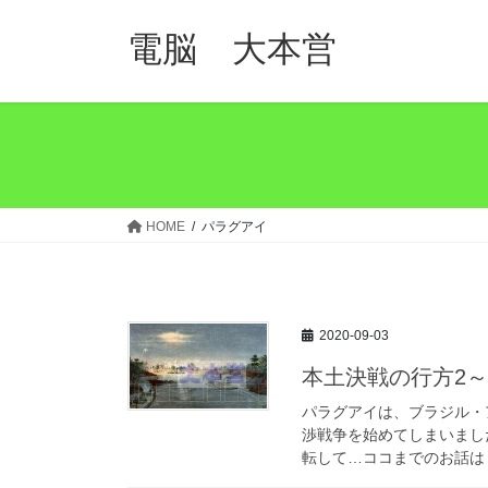
コ
ナ
ン
ビ
電脳 大本営
テ
ゲ
ン
ー
ツ
シ
へ
ョ
ス
ン
キ
に
ッ
移
HOME
パラグアイ
プ
動
2020-09-03
本土決戦の行方2
パラグアイは、ブラジル・
渉戦争を始めてしまいまし
転して…ココまでのお話は 