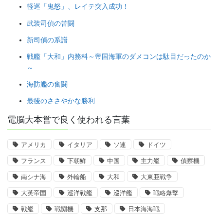
軽巡「鬼怒」、レイテ突入成功！
武装司偵の苦闘
新司偵の系譜
戦艦「大和」内務科～帝国海軍のダメコンは駄目だったのか
～
海防艦の奮闘
最後のささやかな勝利
電脳大本営で良く使われる言葉
アメリカ
イタリア
ソ連
ドイツ
フランス
下朝鮮
中国
主力艦
偵察機
南シナ海
外輪船
大和
大東亜戦争
大英帝国
巡洋戦艦
巡洋艦
戦略爆撃
戦艦
戦闘機
支那
日本海海戦