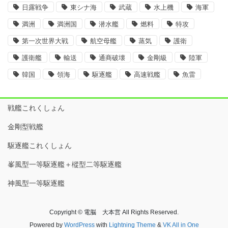
日露戦争
東シナ海
武蔵
水上機
海軍
満洲
満洲国
潜水艦
燃料
特攻
第一次世界大戦
航空母艦
蒸気
護衛
護衛艦
輸送
通商破壊
金剛級
陸軍
韓国
領海
駆逐艦
高速戦艦
魚雷
戦艦これくしょん
金剛型戦艦
駆逐艦これくしょん
峯風型一等駆逐艦＋樅型二等駆逐艦
神風型一等駆逐艦
Copyright © 電脳 大本営 All Rights Reserved.
Powered by
WordPress
with
Lightning Theme
&
VK All in One