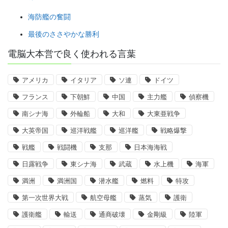
海防艦の奮闘
最後のささやかな勝利
電脳大本営で良く使われる言葉
アメリカ
イタリア
ソ連
ドイツ
フランス
下朝鮮
中国
主力艦
偵察機
南シナ海
外輪船
大和
大東亜戦争
大英帝国
巡洋戦艦
巡洋艦
戦略爆撃
戦艦
戦闘機
支那
日本海海戦
日露戦争
東シナ海
武蔵
水上機
海軍
満洲
満洲国
潜水艦
燃料
特攻
第一次世界大戦
航空母艦
蒸気
護衛
護衛艦
輸送
通商破壊
金剛級
陸軍