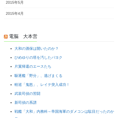
2015年5月
2015年4月
電脳 大本営
大和の酒保は開いたのか？
ひめゆりの塔を汚したパヨク
片翼帰還のエースたち
駆逐艦「野分」、逃げまくる
軽巡「鬼怒」、レイテ突入成功！
武装司偵の苦闘
新司偵の系譜
戦艦「大和」内務科～帝国海軍のダメコンは駄目だったのか
～