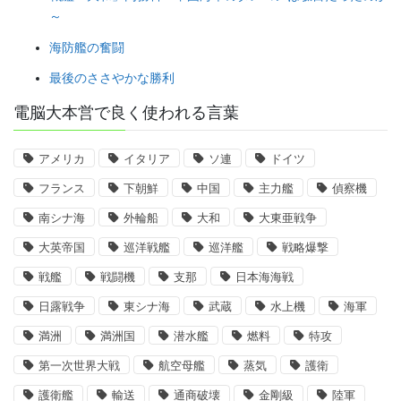
～
海防艦の奮闘
最後のささやかな勝利
電脳大本営で良く使われる言葉
アメリカ
イタリア
ソ連
ドイツ
フランス
下朝鮮
中国
主力艦
偵察機
南シナ海
外輪船
大和
大東亜戦争
大英帝国
巡洋戦艦
巡洋艦
戦略爆撃
戦艦
戦闘機
支那
日本海海戦
日露戦争
東シナ海
武蔵
水上機
海軍
満洲
満洲国
潜水艦
燃料
特攻
第一次世界大戦
航空母艦
蒸気
護衛
護衛艦
輸送
通商破壊
金剛級
陸軍