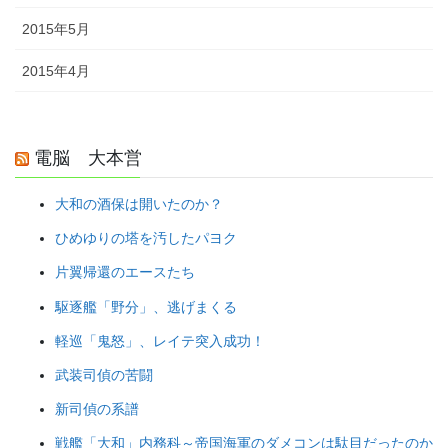
2015年5月
2015年4月
電脳 大本営
大和の酒保は開いたのか？
ひめゆりの塔を汚したパヨク
片翼帰還のエースたち
駆逐艦「野分」、逃げまくる
軽巡「鬼怒」、レイテ突入成功！
武装司偵の苦闘
新司偵の系譜
戦艦「大和」内務科～帝国海軍のダメコンは駄目だったのか