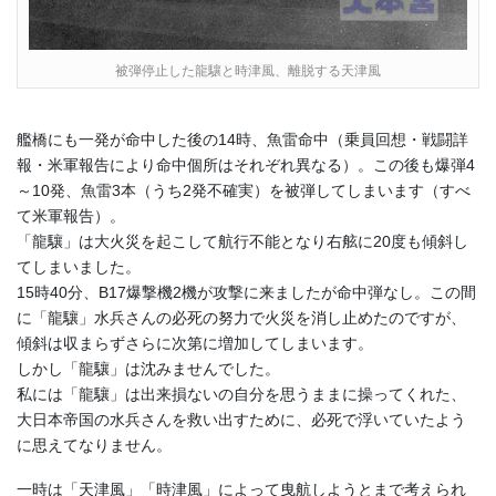
被弾停止した龍驤と時津風、離脱する天津風
艦橋にも一発が命中した後の14時、魚雷命中（乗員回想・戦闘詳
報・米軍報告により命中個所はそれぞれ異なる）。この後も爆弾4
～10発、魚雷3本（うち2発不確実）を被弾してしまいます（すべ
て米軍報告）。
「龍驤」は大火災を起こして航行不能となり右舷に20度も傾斜し
てしまいました。
15時40分、B17爆撃機2機が攻撃に来ましたが命中弾なし。この間
に「龍驤」水兵さんの必死の努力で火災を消し止めたのですが、
傾斜は収まらずさらに次第に増加してしまいます。
しかし「龍驤」は沈みませんでした。
私には「龍驤」は出来損ないの自分を思うままに操ってくれた、
大日本帝国の水兵さんを救い出すために、必死で浮いていたよう
に思えてなりません。
一時は「天津風」「時津風」によって曳航しようとまで考えられ