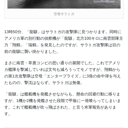
空母サラトガ
13時50分、「龍驤」はサラトガの攻撃隊に見つかります。同時に
アメリカ軍の別行動の偵察機が「龍驤」北方100キロに南雲部隊主
力「翔鶴」「瑞鶴」を発見したのですが、サラトガ攻撃隊は目の
前の龍驤に襲い掛かりました。
まさに南雲・草鹿コンビの思い通りの展開でした。これでアメリ
カ艦隊を撃滅していれば文句も減ろうってモノですが、翔鶴から
の第1次攻撃隊は空母「エンタープライズ」に3発の命中弾を与え
たものの、撃沈はならず。サラトガは無傷。
「龍驤」は艦載機を発艦させながらも、懸命の回避行動に移りま
すが、1機か2機を発艦させた段階で甲板に一発喰らってしまいま
す。これで艦載機が吹っ飛ばされた、と言う米軍報告がありま
す。