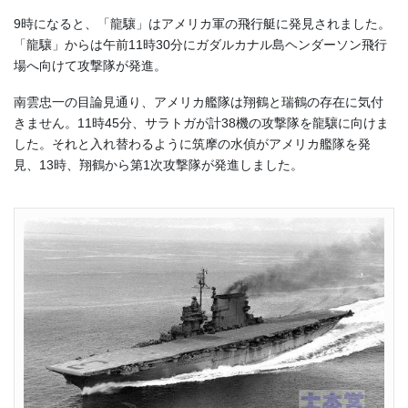
9時になると、「龍驤」はアメリカ軍の飛行艇に発見されました。
「龍驤」からは午前11時30分にガダルカナル島ヘンダーソン飛行
場へ向けて攻撃隊が発進。
南雲忠一の目論見通り、アメリカ艦隊は翔鶴と瑞鶴の存在に気付
きません。11時45分、サラトガが計38機の攻撃隊を龍驤に向けま
した。それと入れ替わるように筑摩の水偵がアメリカ艦隊を発
見、13時、翔鶴から第1次攻撃隊が発進しました。