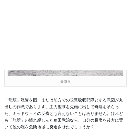
を把握できないまま、「龍驤」と第八戦隊司令官原忠一少将座乗
の重巡「利根」、第十六駆逐隊の「時津風」「天津風」をガダル
カナル島攻撃に向かわせました。
天津風
「龍驤」艦隊を囮、または前方での攻撃吸収部隊とする意図が丸
出しの作戦であります。主力艦隊を先頭に出して奇襲を喰らっ
た、ミッドウェイの反省とも言えないことはありません。けれど
も「龍驤」の慣れ親しんだ角田覚治なら、自分の乗艦を後方に置
いて他の艦を危険地域に突進させたでしょうか？