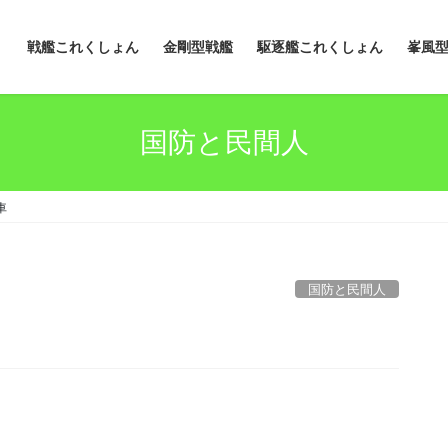
戦艦これくしょん
金剛型戦艦
駆逐艦これくしょん
峯風
国防と民間人
車
国防と民間人