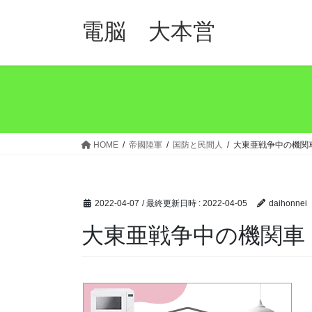
コ
ナ
ン
ビ
電脳 大本営
テ
ゲ
ン
ー
ツ
シ
へ
ョ
ス
ン
キ
に
ッ
移
HOME
帝國陸軍
国防と民間人
大東亜戦争中の機関
プ
動
2022-04-07
/ 最終更新日時 :
2022-04-05
daihonnei
大東亜戦争中の機関車