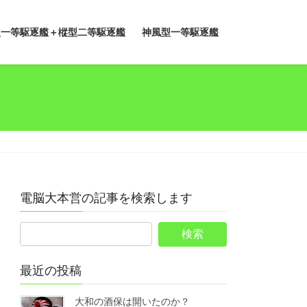
型一等駆逐艦＋樅型二等駆逐艦
神風型一等駆逐艦
電脳大本営の記事を検索します
最近の投稿
大和の酒保は開いたのか？