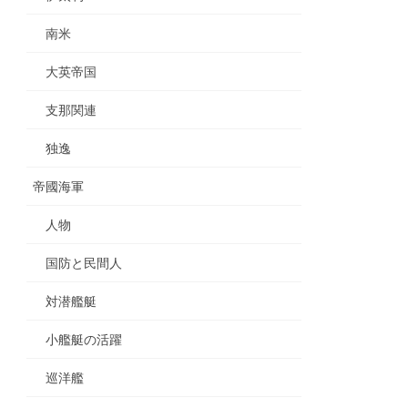
南米
大英帝国
支那関連
独逸
帝國海軍
人物
国防と民間人
対潜艦艇
小艦艇の活躍
巡洋艦