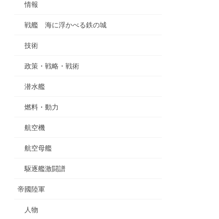
情報
戦艦 海に浮かべる鉄の城
技術
政策・戦略・戦術
潜水艦
燃料・動力
航空機
航空母艦
駆逐艦激闘譜
帝國陸軍
人物