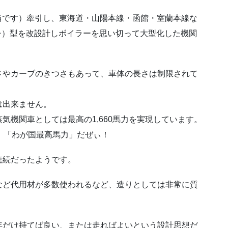
見当です）牽引し、東海道・山陽本線・函館・室蘭本線な
チ）型を改設計しボイラーを思い切って大型化した機関
さやカーブのきつさもあって、車体の長さは制限されて
は出来ません。
気機関車としては最高の1,660馬力を実現しています。
、「わが国最高馬力」だぜぃ！
連続だったようです。
など代用材が多数使われるなど、造りとしては非常に質
年だけ持てば良い、または走ればよいという設計思想だ