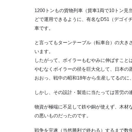
1200トンもの貨物列車（貨車1両で10トン
どで運用できるように、有名なD51（デゴイ
車です。
と言ってもターンテーブル（転車台）の大き
います。
したがって、ボイラーもむやみに伸ばすこと
やむなくボイラーの径を巨大化して、日本の蒸
おおっ、戦中の昭和18年から生産してるのに
しかし、その設計・製造に当たっては苦労の
物資が極端に不足して鉄や銅が使えず、木材
の悪いものだったのです。
戦争を完遂（当然勝利で終わる）するまで数