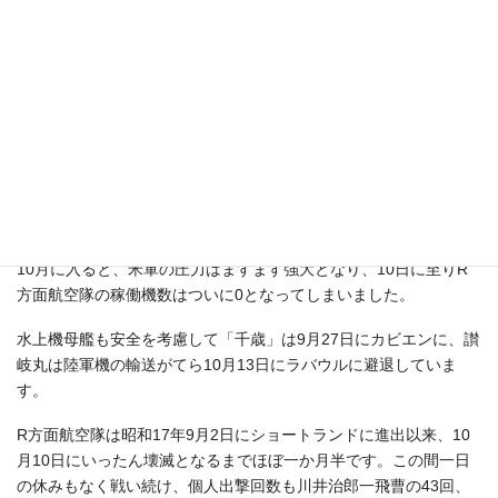
R方面航空隊の損害は二式水戦1機と零観2機が未帰還、零観2機が
被弾不時着水して沈没。
このようにR方面航空隊は僅かばかりの兵力の増強を受けつつ、奮
闘を続けるのですが、徐々にショートランド、レカタ湾への航空
攻撃の規模が拡大し、防御に手一杯となります。
特に9月下旬になるとB-17の来襲が回数・機数ともに飛躍的に増大
していきます。非力な零観・二式水戦では致命傷を与えることは
難しく、24日・26日には1機ずつの撃墜を記録しましたが、被弾機
も多数に上っています。
10月に入ると、米軍の圧力はますます強大となり、10日に至りR
方面航空隊の稼働機数はついに0となってしまいました。
水上機母艦も安全を考慮して「千歳」は9月27日にカビエンに、讃
岐丸は陸軍機の輸送がてら10月13日にラバウルに避退していま
す。
R方面航空隊は昭和17年9月2日にショートランドに進出以来、10
月10日にいったん壊滅となるまでほぼ一か月半です。この間一日
の休みもなく戦い続け、個人出撃回数も川井治郎一飛曹の43回、