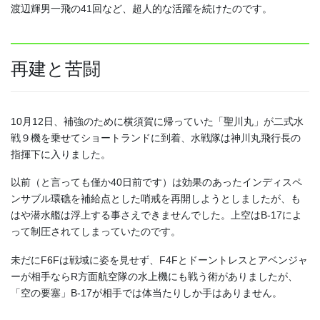
渡辺輝男一飛の41回など、超人的な活躍を続けたのです。
再建と苦闘
10月12日、補強のために横須賀に帰っていた「聖川丸」が二式水
戦９機を乗せてショートランドに到着、水戦隊は神川丸飛行長の
指揮下に入りました。
以前（と言っても僅か40日前です）は効果のあったインディスペ
ンサブル環礁を補給点とした哨戒を再開しようとしましたが、も
はや潜水艦は浮上する事さえできませんでした。上空はB-17によ
って制圧されてしまっていたのです。
未だにF6Fは戦域に姿を見せず、F4Fとドーントレスとアベンジャ
ーが相手ならR方面航空隊の水上機にも戦う術がありましたが、
「空の要塞」B-17が相手では体当たりしか手はありません。