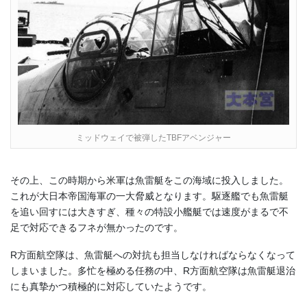
ミッドウェイで被弾したTBFアベンジャー
その上、この時期から米軍は魚雷艇をこの海域に投入しました。
これが大日本帝国海軍の一大脅威となります。駆逐艦でも魚雷艇
を追い回すには大きすぎ、種々の特設小艦艇では速度がまるで不
足で対応できるフネが無かったのです。
R方面航空隊は、魚雷艇への対抗も担当しなければならなくなって
しまいました。多忙を極める任務の中、R方面航空隊は魚雷艇退治
にも真摯かつ積極的に対応していたようです。