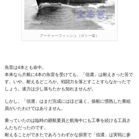
アーチャーフィッシュ（ガトー級）
魚雷は4本とも命中。
本来なら片舷に4本の魚雷を受けても、「信濃」は耐えきった筈で
す。いや、耐えるどころか、戦闘力を落とすことすらなかったで
しょう。速力は少し落ちたかも知れませんが。
しかし、「信濃」はまだ完成にはほど遠く、操船に慣熟した乗組
員がいたわけではありません。
乗っていたのは臨時の廻航要員と航海中にも工事を続ける工員さ
んたちだったのです。
耐えることができたであろうわずかな損害で
「信濃」
は実戦に参