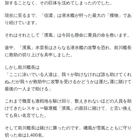
加することなく、その巨体を沈めてしまったのでした。
現在に至るまで、「信濃」は潜水艦が狩った最大の「獲物」であ
り続けています。
それはそれとして「濱風」
は今回も懸命に乗員の命を救います。
途中、「濱風」水雷長はさらなる潜水艦の攻撃を恐れ、前川艦長
に救助の切り上げを具申しました。
しかし前川艦長は
「ここに泳いでいる人達は、我々が助けなければ誰も助けてくれ
ぬ｡だが我々が救助中に攻撃を受けるかどうかは運だ｡運に賭けて
最後の一人まで助ける」
これまで幾度も激戦地を駆け回り、数えきれないほどの人員を助
けてきたレスキュー駆逐艦
「濱風」
の面目に賭けて、と言い換え
ても良い名言でした。
そして前川艦長は賭けに勝ったのです。
磯風が雪風
とともに守り
切った命は1,400名。