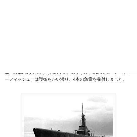
また、呉への廻航は熟練作業員が不足し、勤労動員の学生ばかり
になっていた横須賀の技術レベルを心配したため、と言う説もあ
ります。
信濃はまだ完成していない状態で呉へ回航される事になったので
す。
艦内には艤装工事を進める工員さん達も乗っていました。
虎の子の大空母を無事に内海へ入れるため、濱風（司令艦）・雪
風・磯風の3隻が周りを固めていたのですが、米潜水艦「アーチャ
ーフィッシュ」は護衛をかい潜り、4本の魚雷を発射しました。