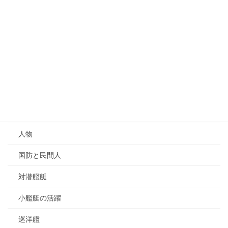
伊太利
南米
大英帝国
支那関連
独逸
帝國海軍
人物
国防と民間人
対潜艦艇
小艦艇の活躍
巡洋艦