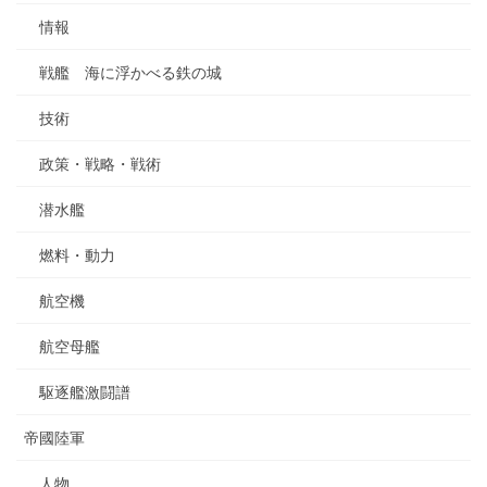
情報
戦艦 海に浮かべる鉄の城
技術
政策・戦略・戦術
潜水艦
燃料・動力
航空機
航空母艦
駆逐艦激闘譜
帝國陸軍
人物