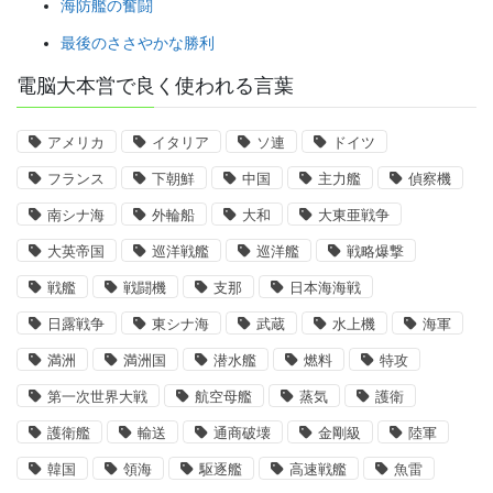
海防艦の奮闘
最後のささやかな勝利
電脳大本営で良く使われる言葉
アメリカ
イタリア
ソ連
ドイツ
フランス
下朝鮮
中国
主力艦
偵察機
南シナ海
外輪船
大和
大東亜戦争
大英帝国
巡洋戦艦
巡洋艦
戦略爆撃
戦艦
戦闘機
支那
日本海海戦
日露戦争
東シナ海
武蔵
水上機
海軍
満洲
満洲国
潜水艦
燃料
特攻
第一次世界大戦
航空母艦
蒸気
護衛
護衛艦
輸送
通商破壊
金剛級
陸軍
韓国
領海
駆逐艦
高速戦艦
魚雷