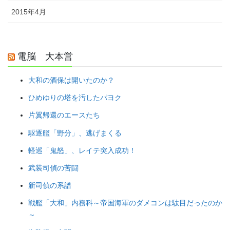
2015年4月
電脳 大本営
大和の酒保は開いたのか？
ひめゆりの塔を汚したパヨク
片翼帰還のエースたち
駆逐艦「野分」、逃げまくる
軽巡「鬼怒」、レイテ突入成功！
武装司偵の苦闘
新司偵の系譜
戦艦「大和」内務科～帝国海軍のダメコンは駄目だったのか
～