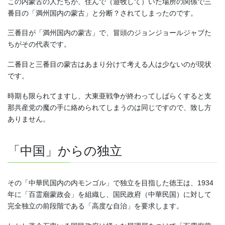
この内蒙古の人たちが、住んで（遊牧して）いた場所の関係で三
番目の「満州国内の蒙古」と分断？されてしまったのです。
三番目が「満州国内の蒙古」で、冒頭のジョンジョールジャブた
ちがその代表です。
二番目と三番目の蒙古はあまり分けて考える人は少ないのが現状
です。
時期も限られてますし、大東亜戦争が終わってしばらくすると支
那共産党の魔の手に絡められてしまうのは同じですので、致し方
ありません。
「中国」からの独立
その「中華民国内の内モンゴル」で独立を目指した徳王は、1934
年に「百霊廟蒙政会」を組織し、国民政府（中華民国）に対して
完全独立の前段階である「高度な自治」を要求します。