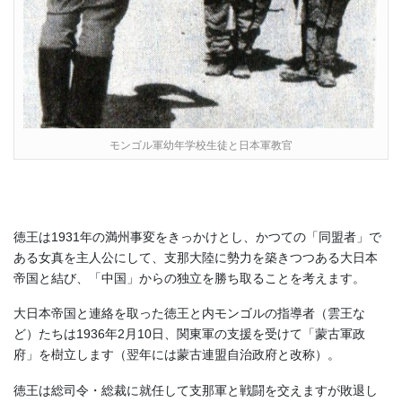
モンゴル軍幼年学校生徒と日本軍教官
徳王は1931年の満州事変をきっかけとし、かつての「同盟者」で
ある女真を主人公にして、支那大陸に勢力を築きつつある大日本
帝国と結び、「中国」からの独立を勝ち取ることを考えます。
大日本帝国と連絡を取った
徳王と内モンゴルの指導者（雲王な
ど）たちは
1936年2月10日、
関東軍の支援を受けて「蒙古軍政
府」を樹立します（翌年には蒙古連盟自治政府と改称）。
徳王は総司令・総裁に就任して支那軍と戦闘を交えますが敗退し