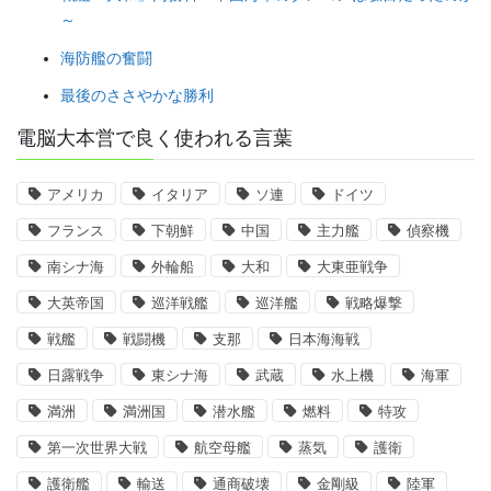
～
海防艦の奮闘
最後のささやかな勝利
電脳大本営で良く使われる言葉
アメリカ
イタリア
ソ連
ドイツ
フランス
下朝鮮
中国
主力艦
偵察機
南シナ海
外輪船
大和
大東亜戦争
大英帝国
巡洋戦艦
巡洋艦
戦略爆撃
戦艦
戦闘機
支那
日本海海戦
日露戦争
東シナ海
武蔵
水上機
海軍
満洲
満洲国
潜水艦
燃料
特攻
第一次世界大戦
航空母艦
蒸気
護衛
護衛艦
輸送
通商破壊
金剛級
陸軍