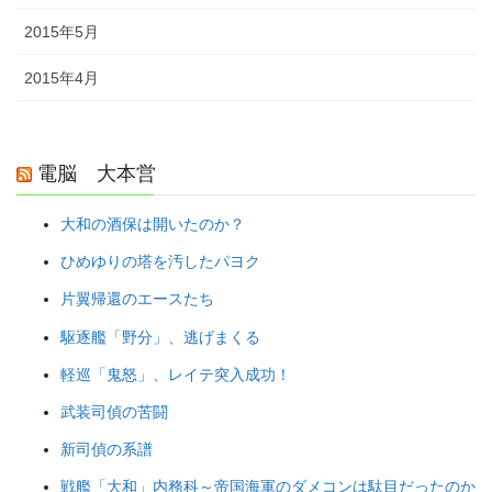
2015年5月
2015年4月
電脳 大本営
大和の酒保は開いたのか？
ひめゆりの塔を汚したパヨク
片翼帰還のエースたち
駆逐艦「野分」、逃げまくる
軽巡「鬼怒」、レイテ突入成功！
武装司偵の苦闘
新司偵の系譜
戦艦「大和」内務科～帝国海軍のダメコンは駄目だったのか