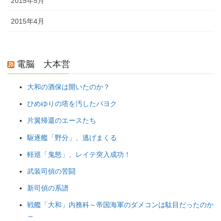
2015年5月
2015年4月
電脳 大本営
大和の酒保は開いたのか？
ひめゆりの塔を汚したパヨク
片翼帰還のエースたち
駆逐艦「野分」、逃げまくる
軽巡「鬼怒」、レイテ突入成功！
武装司偵の苦闘
新司偵の系譜
戦艦「大和」内務科～帝国海軍のダメコンは駄目だったのか
～