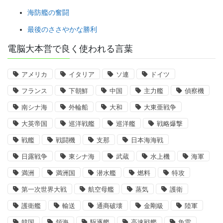
海防艦の奮闘
最後のささやかな勝利
電脳大本営で良く使われる言葉
アメリカ
イタリア
ソ連
ドイツ
フランス
下朝鮮
中国
主力艦
偵察機
南シナ海
外輪船
大和
大東亜戦争
大英帝国
巡洋戦艦
巡洋艦
戦略爆撃
戦艦
戦闘機
支那
日本海海戦
日露戦争
東シナ海
武蔵
水上機
海軍
満洲
満洲国
潜水艦
燃料
特攻
第一次世界大戦
航空母艦
蒸気
護衛
護衛艦
輸送
通商破壊
金剛級
陸軍
韓国
領海
駆逐艦
高速戦艦
魚雷