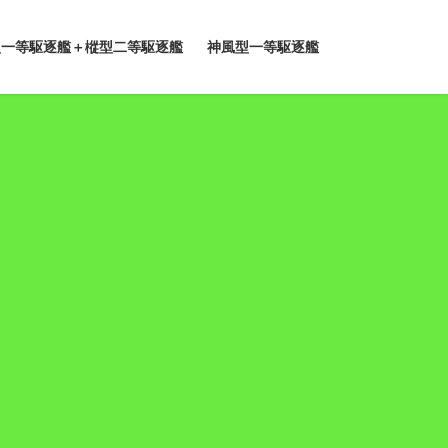
型一等駆逐艦＋樅型二等駆逐艦
神風型一等駆逐艦