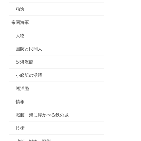
独逸
帝國海軍
人物
国防と民間人
対潜艦艇
小艦艇の活躍
巡洋艦
情報
戦艦 海に浮かべる鉄の城
技術