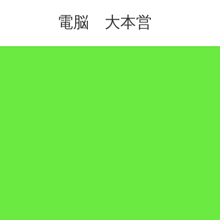
コ
ナ
ン
ビ
電脳 大本営
テ
ゲ
ン
ー
ツ
シ
へ
ョ
ス
ン
キ
に
ッ
移
プ
動