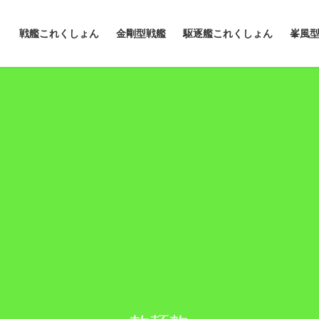
戦艦これくしょん
金剛型戦艦
駆逐艦これくしょん
峯風