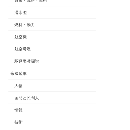
政策・戦略・戦術
潜水艦
燃料・動力
航空機
航空母艦
駆逐艦激闘譜
帝國陸軍
人物
国防と民間人
情報
技術