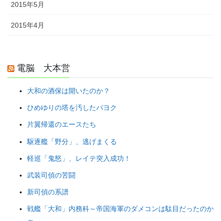
2015年5月
2015年4月
電脳 大本営
大和の酒保は開いたのか？
ひめゆりの塔を汚したパヨク
片翼帰還のエースたち
駆逐艦「野分」、逃げまくる
軽巡「鬼怒」、レイテ突入成功！
武装司偵の苦闘
新司偵の系譜
戦艦「大和」内務科～帝国海軍のダメコンは駄目だったのか
～