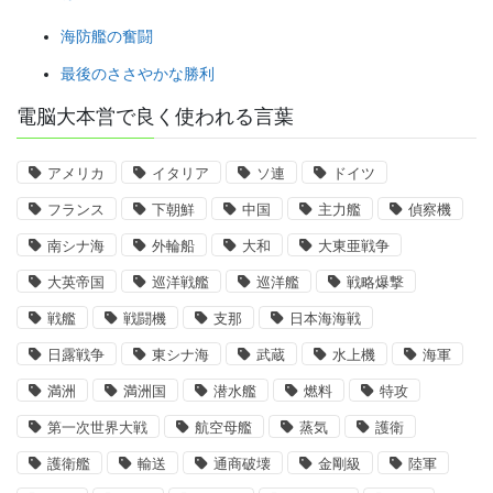
海防艦の奮闘
最後のささやかな勝利
電脳大本営で良く使われる言葉
アメリカ
イタリア
ソ連
ドイツ
フランス
下朝鮮
中国
主力艦
偵察機
南シナ海
外輪船
大和
大東亜戦争
大英帝国
巡洋戦艦
巡洋艦
戦略爆撃
戦艦
戦闘機
支那
日本海海戦
日露戦争
東シナ海
武蔵
水上機
海軍
満洲
満洲国
潜水艦
燃料
特攻
第一次世界大戦
航空母艦
蒸気
護衛
護衛艦
輸送
通商破壊
金剛級
陸軍