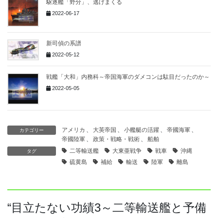
駆逐艦「野分」、逃げまくる
2022-06-17
新司偵の系譜
2022-05-12
戦艦「大和」内務科～帝国海軍のダメコンは駄目だったのか～
2022-05-05
アメリカ
、
大英帝国
、
小艦艇の活躍
、
帝國海軍
、
カテゴリー
帝國陸軍
、
政策・戦略・戦術
、
船舶
二等輸送艦
大東亜戦争
戦車
沖縄
タグ
硫黄島
補給
輸送
陸軍
離島
“
目立たない功績3～二等輸送艦と予備