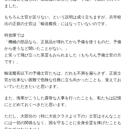
ました。
もちろん士官が足りない、という説明は成り立ちますが、兵学校
出の正規の士官は「輸送艦長」にはなっていないのです。
特攻隊では
「機械の部品なら、正規品が壊れてから予備を使うものだ。予備
から使うなど聞いたことがない。」
と笑って飛び立った英霊もおられました（もちろん予備士官の方
です）。
輸送艦長以下の予備士官たちは、だれも不満を漏らさず、正規士
官が出来ない困難で危険な任務に立ち向かったことも、覚えてお
いていただきたいと思います。
また、海軍がこうした露骨な人事を行ったことも、私たちは記憶
にとどめておくべきだと思います。
ただし、大部分の（特に大佐クラスより下の）士官はそんなこと
には一切の関係もなく、国を守ることに全身全霊を捧げたことも