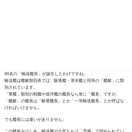
特二式内火艇を揚陸する二等輸送艦
Yasushi Sekiさまからご指摘を頂きました。
この車両は「特三式内火艇」であります。
読者諸氏には、調査不足を謹んでおわびいたします。
また、Yasushi Sekiさまには、心からお礼申し上げます。
90名の「輸送艦長」が誕生したわけですね。
輸送艦は艦艇類別表では、駆逐艦・潜水艦と同等の「艦艇」に類
別されています。
「軍艦」類別の戦艦や巡洋艦の艦長なら単に「艦長」ですが、
「艦艇」の艦長は「駆逐艦長」とか「一等輸送艦長」とか呼ばな
ければいけません。
でも艦長には違いがありません。
この艦長をはじめ、輸送艦の士官たちは「予備」で固められてい