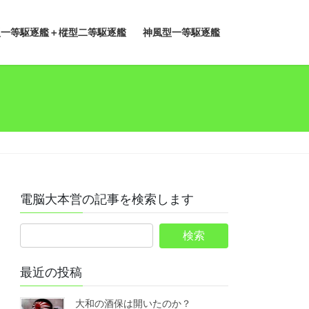
型一等駆逐艦＋樅型二等駆逐艦
神風型一等駆逐艦
電脳大本営の記事を検索します
最近の投稿
大和の酒保は開いたのか？