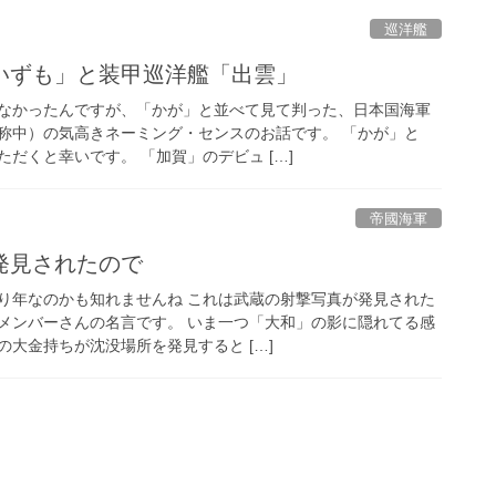
巡洋艦
いずも」と装甲巡洋艦「出雲」
なかったんですが、「かが」と並べて見て判った、日本国海軍
称中）の気高きネーミング・センスのお話です。 「かが」と
だくと幸いです。 「加賀」のデビュ […]
帝國海軍
発見されたので
り年なのかも知れませんね これは武蔵の射撃写真が発見された
メンバーさんの名言です。 いま一つ「大和」の影に隠れてる感
大金持ちが沈没場所を発見すると […]