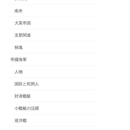
南米
大英帝国
支那関連
独逸
帝國海軍
人物
国防と民間人
対潜艦艇
小艦艇の活躍
巡洋艦