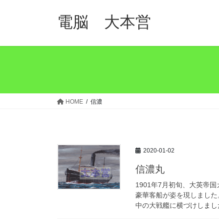
コ
ナ
ン
ビ
電脳 大本営
テ
ゲ
ン
ー
ツ
シ
へ
ョ
ス
ン
キ
に
ッ
移
HOME
信濃
プ
動
2020-01-02
信濃丸
1901年7月初旬、大英
豪華客船が姿を現しました
中の大戦艦に横づけしました