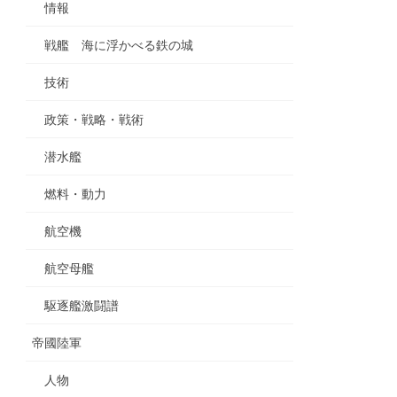
情報
戦艦 海に浮かべる鉄の城
技術
政策・戦略・戦術
潜水艦
燃料・動力
航空機
航空母艦
駆逐艦激闘譜
帝國陸軍
人物