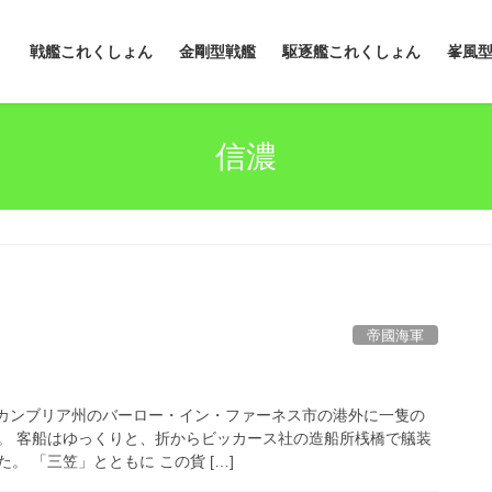
戦艦これくしょん
金剛型戦艦
駆逐艦これくしょん
峯風
信濃
帝國海軍
帝国カンブリア州のバーロー・イン・ファーネス市の港外に一隻の
。 客船はゆっくりと、折からビッカース社の造船所桟橋で艤装
。 「三笠」とともに この貨 […]