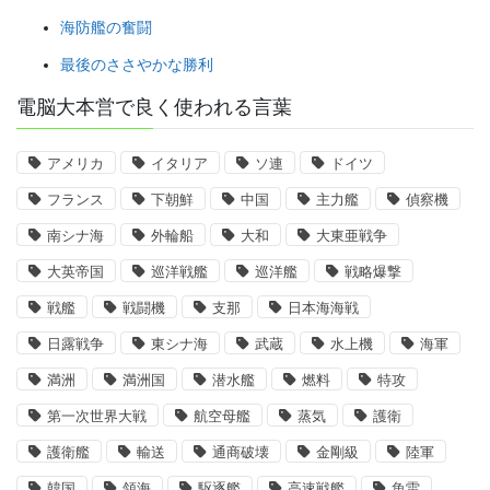
海防艦の奮闘
最後のささやかな勝利
電脳大本営で良く使われる言葉
アメリカ
イタリア
ソ連
ドイツ
フランス
下朝鮮
中国
主力艦
偵察機
南シナ海
外輪船
大和
大東亜戦争
大英帝国
巡洋戦艦
巡洋艦
戦略爆撃
戦艦
戦闘機
支那
日本海海戦
日露戦争
東シナ海
武蔵
水上機
海軍
満洲
満洲国
潜水艦
燃料
特攻
第一次世界大戦
航空母艦
蒸気
護衛
護衛艦
輸送
通商破壊
金剛級
陸軍
韓国
領海
駆逐艦
高速戦艦
魚雷