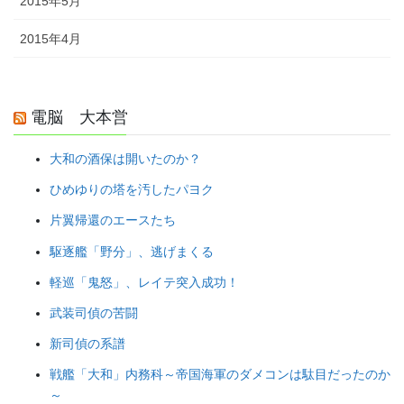
2015年5月
2015年4月
電脳 大本営
大和の酒保は開いたのか？
ひめゆりの塔を汚したパヨク
片翼帰還のエースたち
駆逐艦「野分」、逃げまくる
軽巡「鬼怒」、レイテ突入成功！
武装司偵の苦闘
新司偵の系譜
戦艦「大和」内務科～帝国海軍のダメコンは駄目だったのか
～