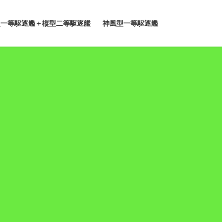
型一等駆逐艦＋樅型二等駆逐艦
神風型一等駆逐艦