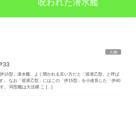
呪われた潜水艦
人物
33
「伊15型」潜水艦、よく聞かれる言い方だと「巡潜乙型」と呼ば
す。 なお「巡潜乙型」にはこの「伊15型」を小改良した「伊40
。 同型艦は大活躍 こ […]