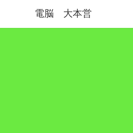
コ
ナ
ン
ビ
電脳 大本営
テ
ゲ
ン
ー
ツ
シ
へ
ョ
ス
ン
キ
に
ッ
移
プ
動