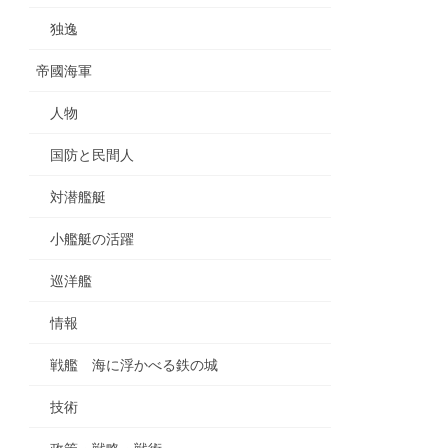
独逸
帝國海軍
人物
国防と民間人
対潜艦艇
小艦艇の活躍
巡洋艦
情報
戦艦 海に浮かべる鉄の城
技術