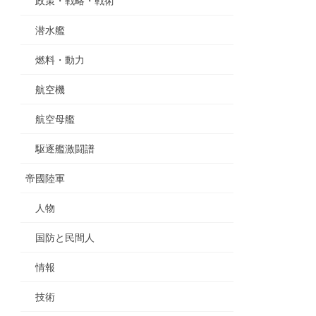
政策・戦略・戦術
潜水艦
燃料・動力
航空機
航空母艦
駆逐艦激闘譜
帝國陸軍
人物
国防と民間人
情報
技術