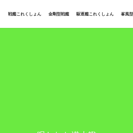
戦艦これくしょん
金剛型戦艦
駆逐艦これくしょん
峯風