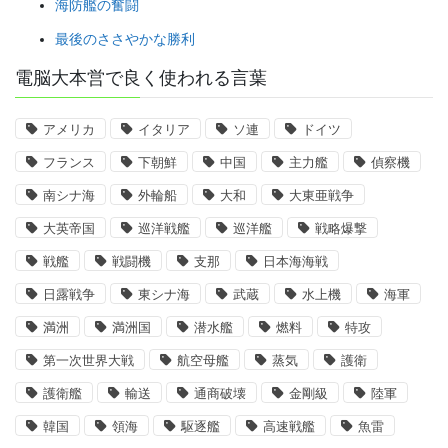
海防艦の奮闘
最後のささやかな勝利
電脳大本営で良く使われる言葉
アメリカ
イタリア
ソ連
ドイツ
フランス
下朝鮮
中国
主力艦
偵察機
南シナ海
外輪船
大和
大東亜戦争
大英帝国
巡洋戦艦
巡洋艦
戦略爆撃
戦艦
戦闘機
支那
日本海海戦
日露戦争
東シナ海
武蔵
水上機
海軍
満洲
満洲国
潜水艦
燃料
特攻
第一次世界大戦
航空母艦
蒸気
護衛
護衛艦
輸送
通商破壊
金剛級
陸軍
韓国
領海
駆逐艦
高速戦艦
魚雷