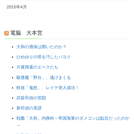
2015年4月
電脳 大本営
大和の酒保は開いたのか？
ひめゆりの塔を汚したパヨク
片翼帰還のエースたち
駆逐艦「野分」、逃げまくる
軽巡「鬼怒」、レイテ突入成功！
武装司偵の苦闘
新司偵の系譜
戦艦「大和」内務科～帝国海軍のダメコンは駄目だったのか
～