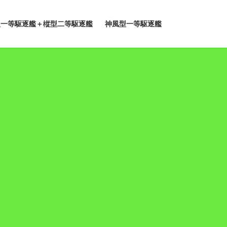
型一等駆逐艦＋樅型二等駆逐艦
神風型一等駆逐艦