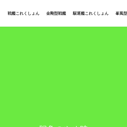
戦艦これくしょん
金剛型戦艦
駆逐艦これくしょん
峯風