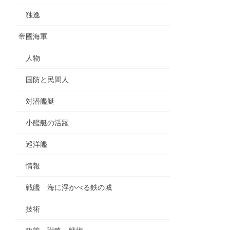
独逸
帝國海軍
人物
国防と民間人
対潜艦艇
小艦艇の活躍
巡洋艦
情報
戦艦 海に浮かべる鉄の城
技術