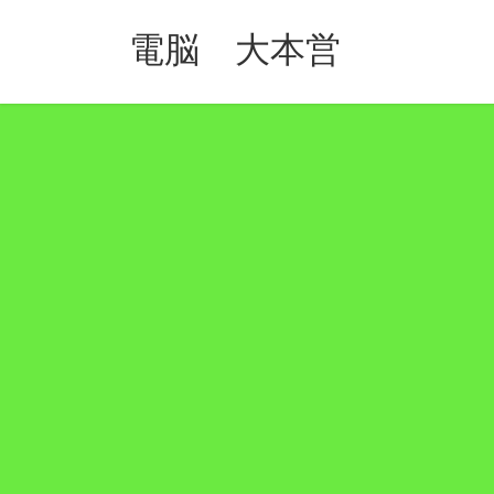
コ
ナ
ン
ビ
電脳 大本営
テ
ゲ
ン
ー
ツ
シ
へ
ョ
ス
ン
キ
に
ッ
移
プ
動