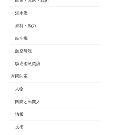
政策・戦略・戦術
潜水艦
燃料・動力
航空機
航空母艦
駆逐艦激闘譜
帝國陸軍
人物
国防と民間人
情報
技術