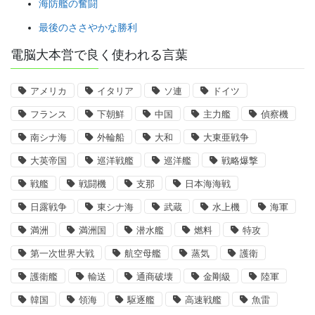
海防艦の奮闘
最後のささやかな勝利
電脳大本営で良く使われる言葉
アメリカ
イタリア
ソ連
ドイツ
フランス
下朝鮮
中国
主力艦
偵察機
南シナ海
外輪船
大和
大東亜戦争
大英帝国
巡洋戦艦
巡洋艦
戦略爆撃
戦艦
戦闘機
支那
日本海海戦
日露戦争
東シナ海
武蔵
水上機
海軍
満洲
満洲国
潜水艦
燃料
特攻
第一次世界大戦
航空母艦
蒸気
護衛
護衛艦
輸送
通商破壊
金剛級
陸軍
韓国
領海
駆逐艦
高速戦艦
魚雷