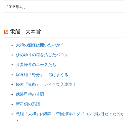
2015年4月
電脳 大本営
大和の酒保は開いたのか？
ひめゆりの塔を汚したパヨク
片翼帰還のエースたち
駆逐艦「野分」、逃げまくる
軽巡「鬼怒」、レイテ突入成功！
武装司偵の苦闘
新司偵の系譜
戦艦「大和」内務科～帝国海軍のダメコンは駄目だったのか
～