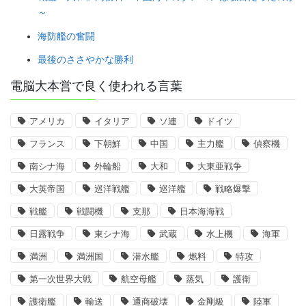
～
海防艦の奮闘
最後のささやかな勝利
電脳大本営で良く使われる言葉
アメリカ
イタリア
ソ連
ドイツ
フランス
下朝鮮
中国
主力艦
偵察機
南シナ海
外輪船
大和
大東亜戦争
大英帝国
巡洋戦艦
巡洋艦
戦略爆撃
戦艦
戦闘機
支那
日本海海戦
日露戦争
東シナ海
武蔵
水上機
海軍
満洲
満洲国
潜水艦
燃料
特攻
第一次世界大戦
航空母艦
蒸気
護衛
護衛艦
輸送
通商破壊
金剛級
陸軍