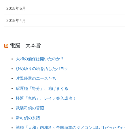
2015年5月
2015年4月
電脳 大本営
大和の酒保は開いたのか？
ひめゆりの塔を汚したパヨク
片翼帰還のエースたち
駆逐艦「野分」、逃げまくる
軽巡「鬼怒」、レイテ突入成功！
武装司偵の苦闘
新司偵の系譜
戦艦「大和」内務科～帝国海軍のダメコンは駄目だったのか