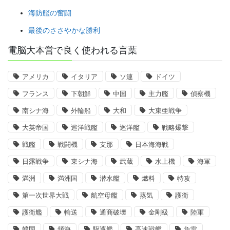
海防艦の奮闘
最後のささやかな勝利
電脳大本営で良く使われる言葉
アメリカ
イタリア
ソ連
ドイツ
フランス
下朝鮮
中国
主力艦
偵察機
南シナ海
外輪船
大和
大東亜戦争
大英帝国
巡洋戦艦
巡洋艦
戦略爆撃
戦艦
戦闘機
支那
日本海海戦
日露戦争
東シナ海
武蔵
水上機
海軍
満洲
満洲国
潜水艦
燃料
特攻
第一次世界大戦
航空母艦
蒸気
護衛
護衛艦
輸送
通商破壊
金剛級
陸軍
韓国
領海
駆逐艦
高速戦艦
魚雷