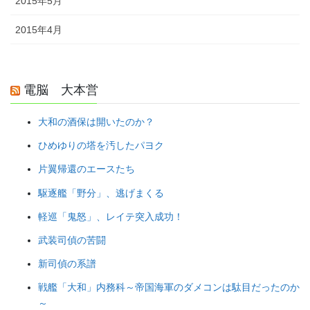
2015年5月
2015年4月
電脳 大本営
大和の酒保は開いたのか？
ひめゆりの塔を汚したパヨク
片翼帰還のエースたち
駆逐艦「野分」、逃げまくる
軽巡「鬼怒」、レイテ突入成功！
武装司偵の苦闘
新司偵の系譜
戦艦「大和」内務科～帝国海軍のダメコンは駄目だったのか
～