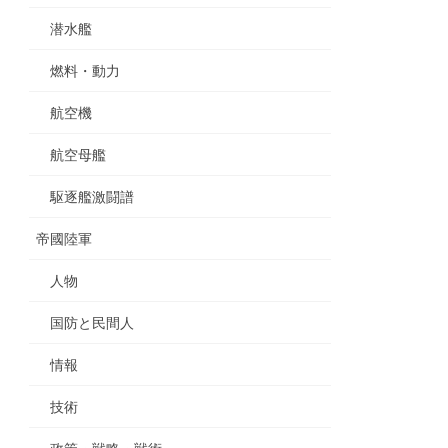
潜水艦
燃料・動力
航空機
航空母艦
駆逐艦激闘譜
帝國陸軍
人物
国防と民間人
情報
技術