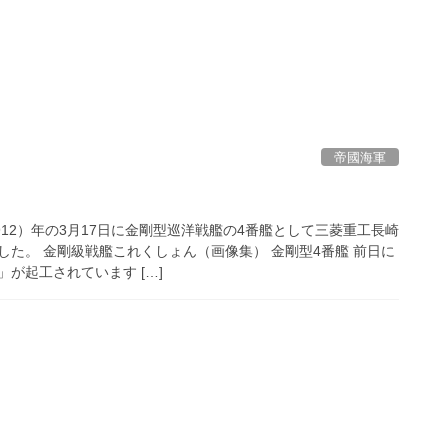
帝國海軍
912）年の3月17日に金剛型巡洋戦艦の4番艦として三菱重工長崎
した。 金剛級戦艦これくしょん（画像集） 金剛型4番艦 前日に
が起工されています […]