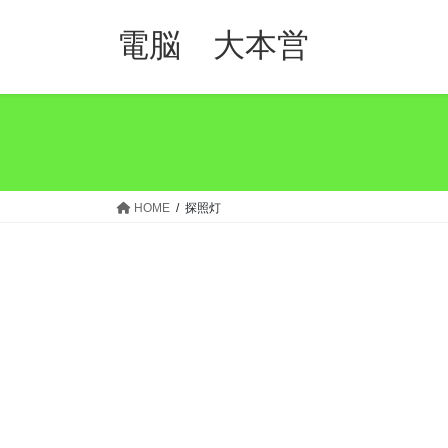
コ
ナ
ン
ビ
電脳 大本営
テ
ゲ
ン
ー
ツ
シ
へ
ョ
ス
ン
キ
に
ッ
移
HOME
探照灯
プ
動