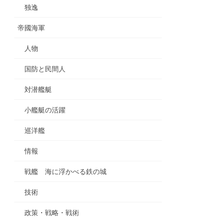
独逸
帝國海軍
人物
国防と民間人
対潜艦艇
小艦艇の活躍
巡洋艦
情報
戦艦 海に浮かべる鉄の城
技術
政策・戦略・戦術