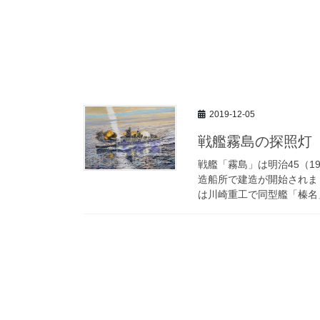
2019-12-05
戦艦霧島の探照灯
戦艦「霧島」は明治45（1
造船所で建造が開始されま
は川崎重工で同型艦「榛名」