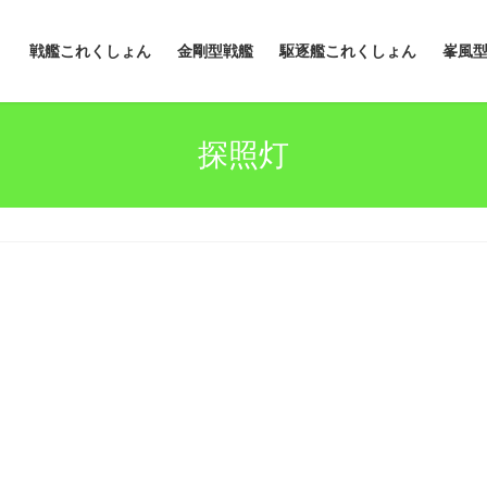
戦艦これくしょん
金剛型戦艦
駆逐艦これくしょん
峯風
探照灯