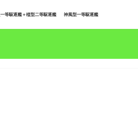
型一等駆逐艦＋樅型二等駆逐艦
神風型一等駆逐艦