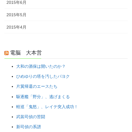
2015年6月
2015年5月
2015年4月
電脳 大本営
大和の酒保は開いたのか？
ひめゆりの塔を汚したパヨク
片翼帰還のエースたち
駆逐艦「野分」、逃げまくる
軽巡「鬼怒」、レイテ突入成功！
武装司偵の苦闘
新司偵の系譜