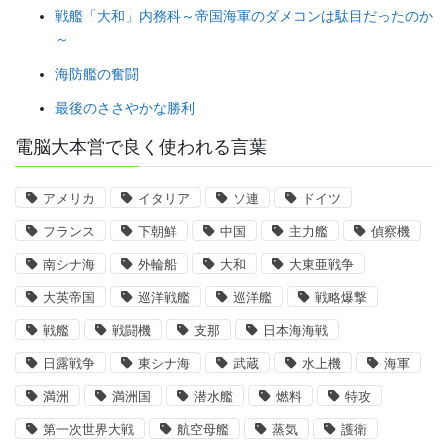
戦艦「大和」内務科～帝国海軍のダメコンは駄目だったのか
～
海防艦の奮闘
最後のささやかな勝利
電脳大本営で良く使われる言葉
アメリカ
イタリア
ソ連
ドイツ
フランス
下朝鮮
中国
主力艦
偵察機
南シナ海
外輪船
大和
大東亜戦争
大英帝国
巡洋戦艦
巡洋艦
戦略爆撃
戦艦
戦闘機
支那
日本海海戦
日露戦争
東シナ海
武蔵
水上機
海軍
満洲
満洲国
潜水艦
燃料
特攻
第一次世界大戦
航空母艦
蒸気
護衛