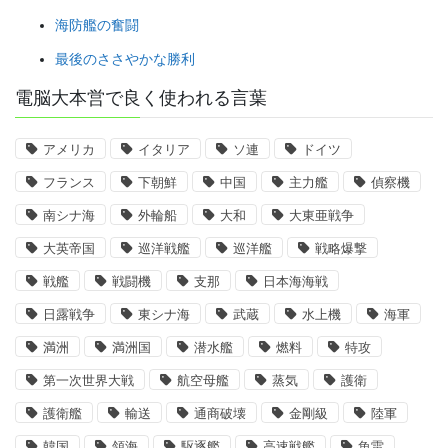
海防艦の奮闘
最後のささやかな勝利
電脳大本営で良く使われる言葉
アメリカ
イタリア
ソ連
ドイツ
フランス
下朝鮮
中国
主力艦
偵察機
南シナ海
外輪船
大和
大東亜戦争
大英帝国
巡洋戦艦
巡洋艦
戦略爆撃
戦艦
戦闘機
支那
日本海海戦
日露戦争
東シナ海
武蔵
水上機
海軍
満洲
満洲国
潜水艦
燃料
特攻
第一次世界大戦
航空母艦
蒸気
護衛
護衛艦
輸送
通商破壊
金剛級
陸軍
韓国
領海
駆逐艦
高速戦艦
魚雷