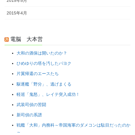
2015年5月
2015年4月
電脳 大本営
大和の酒保は開いたのか？
ひめゆりの塔を汚したパヨク
片翼帰還のエースたち
駆逐艦「野分」、逃げまくる
軽巡「鬼怒」、レイテ突入成功！
武装司偵の苦闘
新司偵の系譜
戦艦「大和」内務科～帝国海軍のダメコンは駄目だったのか
～