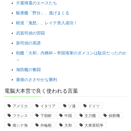
片翼帰還のエースたち
駆逐艦「野分」、逃げまくる
軽巡「鬼怒」、レイテ突入成功！
武装司偵の苦闘
新司偵の系譜
戦艦「大和」内務科～帝国海軍のダメコンは駄目だったのか
～
海防艦の奮闘
最後のささやかな勝利
電脳大本営で良く使われる言葉
アメリカ
イタリア
ソ連
ドイツ
フランス
下朝鮮
中国
主力艦
偵察機
南シナ海
外輪船
大和
大東亜戦争