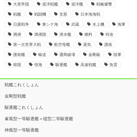
大英帝国
巡洋戦艦
巡洋艦
戦略爆撃
戦艦
戦闘機
支那
日本海海戦
日露戦争
東シナ海
武蔵
水上機
海軍
満洲
満洲国
潜水艦
燃料
特攻
第一次世界大戦
航空母艦
蒸気
護衛
護衛艦
輸送
通商破壊
金剛級
陸軍
韓国
領海
駆逐艦
高速戦艦
魚雷
戦艦これくしょん
金剛型戦艦
駆逐艦これくしょん
峯風型一等駆逐艦＋樅型二等駆逐艦
神風型一等駆逐艦