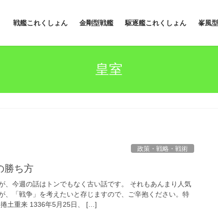
戦艦これくしょん
金剛型戦艦
駆逐艦これくしょん
峯風
皇室
政策・戦略・戦術
の勝ち方
が、今週の話はトンでもなく古い話です。 それもあんまり人気
が、「戦争」を考えたいと存じますので、ご辛抱ください。特
重来 1336年5月25日、 […]