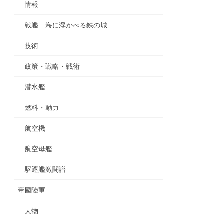
情報
戦艦 海に浮かべる鉄の城
技術
政策・戦略・戦術
潜水艦
燃料・動力
航空機
航空母艦
駆逐艦激闘譜
帝國陸軍
人物