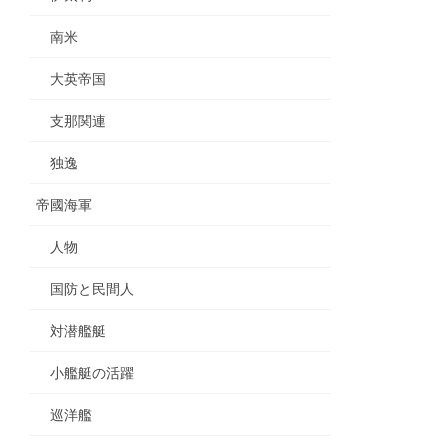
南米
大英帝国
支那関連
独逸
帝國海軍
人物
国防と民間人
対潜艦艇
小艦艇の活躍
巡洋艦