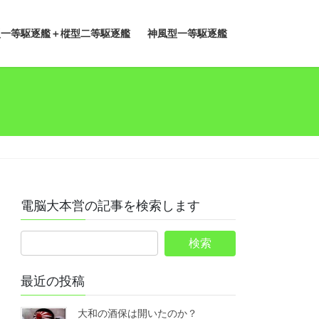
型一等駆逐艦＋樅型二等駆逐艦
神風型一等駆逐艦
電脳大本営の記事を検索します
最近の投稿
大和の酒保は開いたのか？