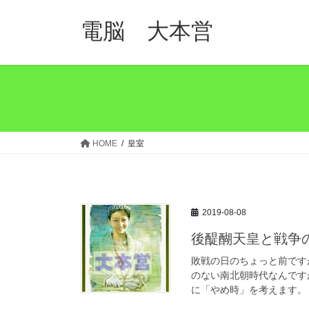
コ
ナ
ン
ビ
電脳 大本営
テ
ゲ
ン
ー
ツ
シ
へ
ョ
ス
ン
キ
に
ッ
移
HOME
皇室
プ
動
2019-08-08
後醍醐天皇と戦争
敗戦の日のちょっと前です
のない南北朝時代なんです
に「やめ時」を考えます。 捲土