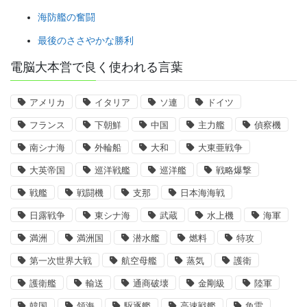
海防艦の奮闘
最後のささやかな勝利
電脳大本営で良く使われる言葉
アメリカ
イタリア
ソ連
ドイツ
フランス
下朝鮮
中国
主力艦
偵察機
南シナ海
外輪船
大和
大東亜戦争
大英帝国
巡洋戦艦
巡洋艦
戦略爆撃
戦艦
戦闘機
支那
日本海海戦
日露戦争
東シナ海
武蔵
水上機
海軍
満洲
満洲国
潜水艦
燃料
特攻
第一次世界大戦
航空母艦
蒸気
護衛
護衛艦
輸送
通商破壊
金剛級
陸軍
韓国
領海
駆逐艦
高速戦艦
魚雷