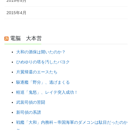
2015年5月
2015年4月
電脳 大本営
大和の酒保は開いたのか？
ひめゆりの塔を汚したパヨク
片翼帰還のエースたち
駆逐艦「野分」、逃げまくる
軽巡「鬼怒」、レイテ突入成功！
武装司偵の苦闘
新司偵の系譜
戦艦「大和」内務科～帝国海軍のダメコンは駄目だったのか
～