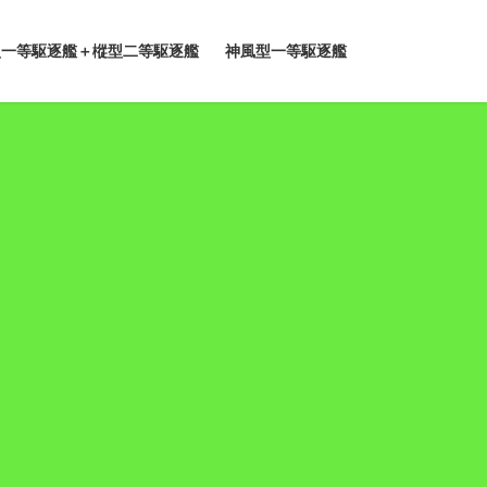
型一等駆逐艦＋樅型二等駆逐艦
神風型一等駆逐艦