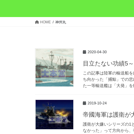
HOME
神州丸
2020-04-30
目立たない功績5
この記事は陸軍の輸送船を
ち向かった「捕鯨」での悲
た一等輸送艦は「大発」を艦
2019-10-24
帝國海軍は護衛が
護衛が大嫌いシリーズの1
なかった」って方向から、