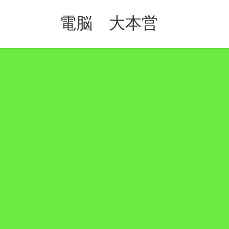
コ
ナ
ン
ビ
電脳 大本営
テ
ゲ
ン
ー
ツ
シ
へ
ョ
ス
ン
キ
に
ッ
移
プ
動