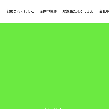
戦艦これくしょん
金剛型戦艦
駆逐艦これくしょん
峯風