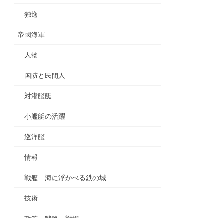
独逸
帝國海軍
人物
国防と民間人
対潜艦艇
小艦艇の活躍
巡洋艦
情報
戦艦 海に浮かべる鉄の城
技術