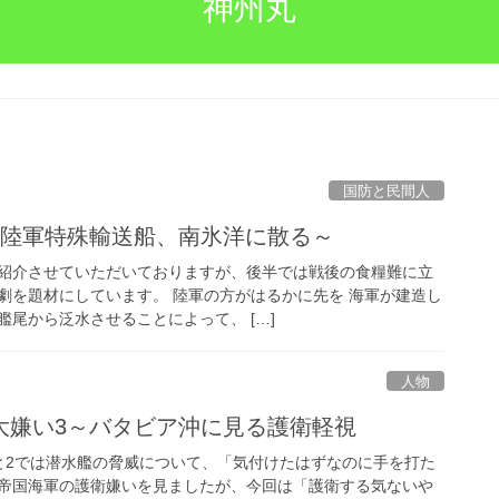
神州丸
国防と民間人
～陸軍特殊輸送船、南氷洋に散る～
紹介させていただいておりますが、後半では戦後の食糧難に立
劇を題材にしています。 陸軍の方がはるかに先を 海軍が建造し
尾から泛水させることによって、 […]
人物
大嫌い3～バタビア沖に見る護衛軽視
と2では潜水艦の脅威について、「気付けたはずなのに手を打た
帝国海軍の護衛嫌いを見ましたが、今回は「護衛する気ないや