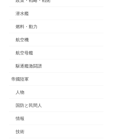
政策・戦略・戦術
潜水艦
燃料・動力
航空機
航空母艦
駆逐艦激闘譜
帝國陸軍
人物
国防と民間人
情報
技術