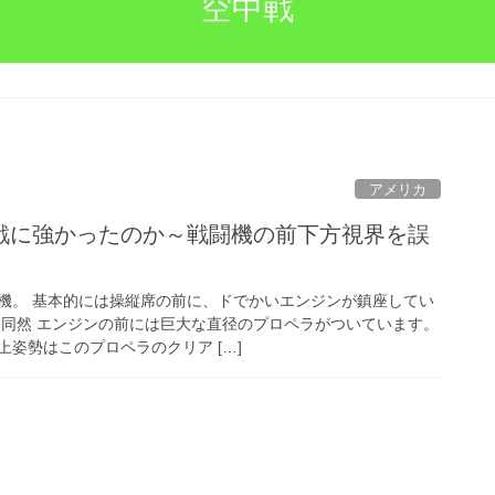
空中戦
アメリカ
戦に強かったのか～戦闘機の前下方視界を誤
機。 基本的には操縦席の前に、ドでかいエンジンが鎮座してい
も同然 エンジンの前には巨大な直径のプロペラがついています。
姿勢はこのプロペラのクリア […]