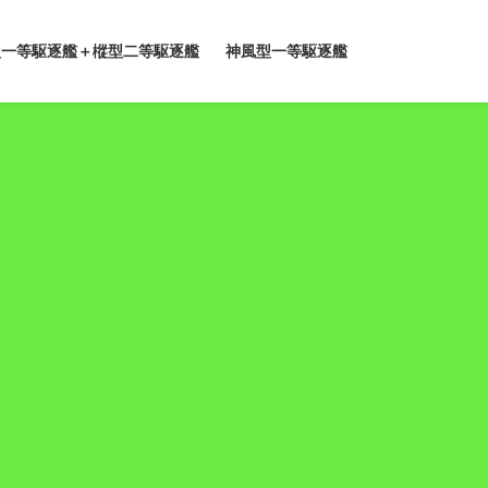
型一等駆逐艦＋樅型二等駆逐艦
神風型一等駆逐艦