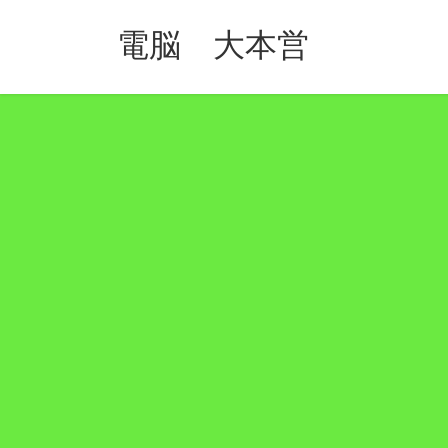
コ
ナ
ン
ビ
電脳 大本営
テ
ゲ
ン
ー
ツ
シ
へ
ョ
ス
ン
キ
に
ッ
移
プ
動