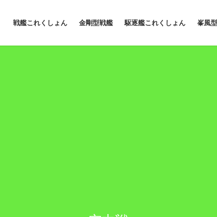
戦艦これくしょん
金剛型戦艦
駆逐艦これくしょん
峯風