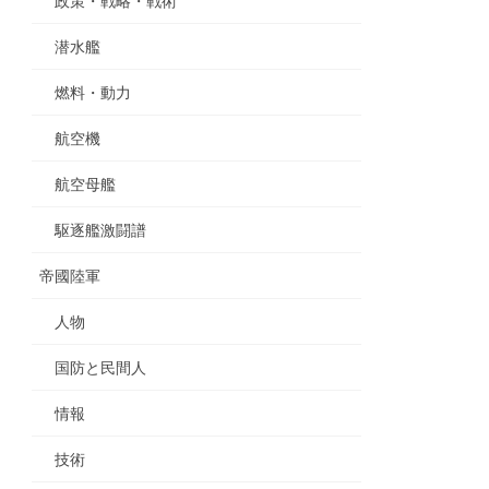
政策・戦略・戦術
潜水艦
燃料・動力
航空機
航空母艦
駆逐艦激闘譜
帝國陸軍
人物
国防と民間人
情報
技術