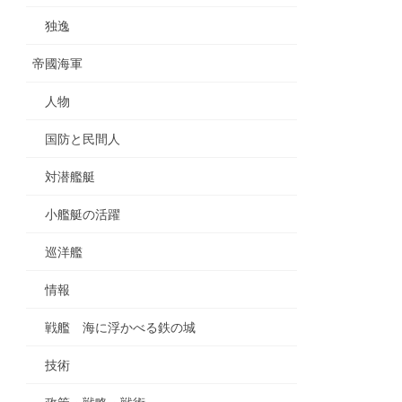
独逸
帝國海軍
人物
国防と民間人
対潜艦艇
小艦艇の活躍
巡洋艦
情報
戦艦 海に浮かべる鉄の城
技術