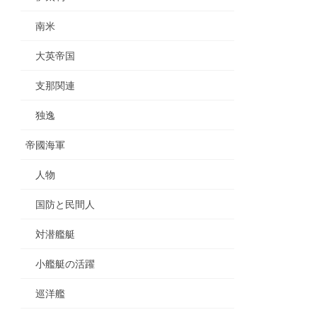
南米
大英帝国
支那関連
独逸
帝國海軍
人物
国防と民間人
対潜艦艇
小艦艇の活躍
巡洋艦