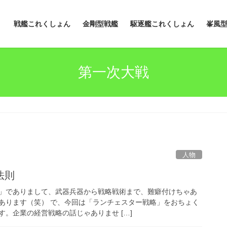
戦艦これくしょん
金剛型戦艦
駆逐艦これくしょん
峯風
第一次大戦
人物
法則
」でありまして、武器兵器から戦略戦術まで、難癖付けちゃあ
あります（笑） で、今回は「ランチェスター戦略」をおちょく
。企業の経営戦略の話じゃありませ […]