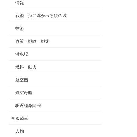
情報
戦艦 海に浮かべる鉄の城
技術
政策・戦略・戦術
潜水艦
燃料・動力
航空機
航空母艦
駆逐艦激闘譜
帝國陸軍
人物