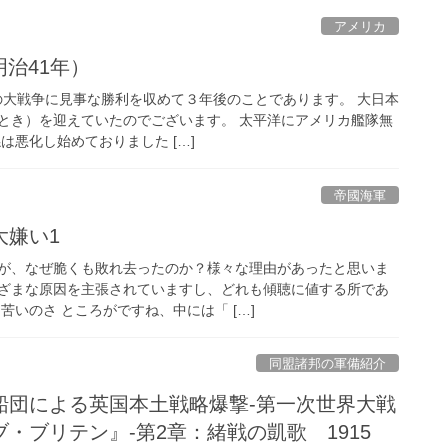
アメリカ
明治41年）
露の大戦争に見事な勝利を収めて３年後のことであります。 大日本
とき）を迎えていたのでございます。 太平洋にアメリカ艦隊無
は悪化し始めておりました […]
帝國海軍
大嫌い1
が、なぜ脆くも敗れ去ったのか？様々な理由があったと思いま
ざまな原因を主張されていますし、どれも傾聴に値する所であ
苦いのさ ところがですね、中には「 […]
同盟諸邦の軍備紹介
船団による英国本土戦略爆撃-第一次世界大戦
・ブリテン』-第2章：緒戦の凱歌 1915