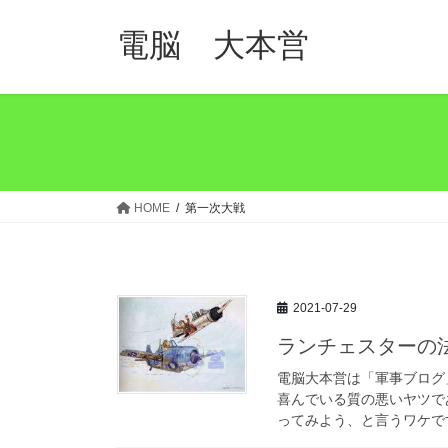
コ
ナ
ン
ビ
電脳 大本営
テ
ゲ
ン
ー
ツ
シ
へ
ョ
ス
ン
キ
に
ッ
移
HOME
第一次大戦
プ
動
2021-07-29
ランチェスターの
電脳大本営は「軍事ブログ
喜んでいる質の悪いヤツで
ってみよう、と言うワケです