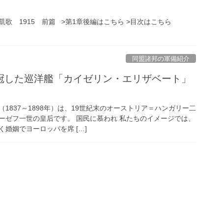
歌 1915 前篇 >第1章後編はこちら >目次はこちら
同盟諸邦の軍備紹介
冠した巡洋艦「カイゼリン・エリザベート」
1837～1898年）は、19世紀末のオーストリア＝ハンガリー二
ーゼフ一世の皇后です。 国民に慕われ 私たちのイメージでは、
婚姻でヨーロッパを席 […]