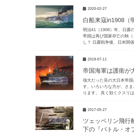
2020-02-27
白船来寇in1908（
明治41（1908）年、日
帝国は再び国家存亡の秋（
し？ 日露戦争後、日米関係
2019-07-11
帝国海軍は護衛が
強大だった筈の大日本帝国
す。いろいろな方が、さま
ります。 良く効くクスリは
2017-05-27
ツェッペリン飛行
下の『バトル・オブ