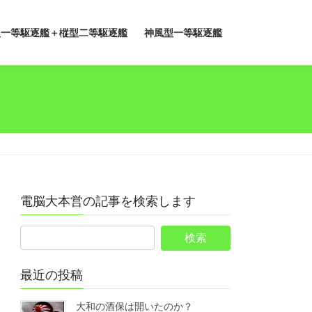
型一等駆逐艦＋樅型二等駆逐艦
神風型一等駆逐艦
電脳大本営の記事を検索します
最近の投稿
大和の酒保は開いたのか？