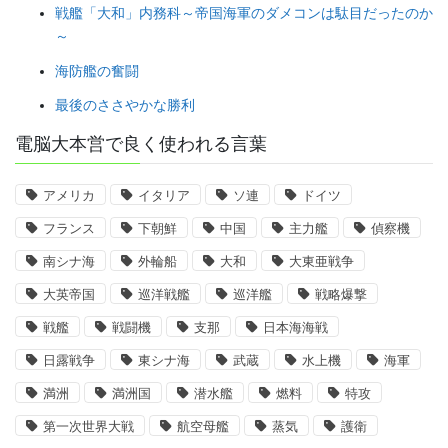
戦艦「大和」内務科～帝国海軍のダメコンは駄目だったのか
～
海防艦の奮闘
最後のささやかな勝利
電脳大本営で良く使われる言葉
アメリカ
イタリア
ソ連
ドイツ
フランス
下朝鮮
中国
主力艦
偵察機
南シナ海
外輪船
大和
大東亜戦争
大英帝国
巡洋戦艦
巡洋艦
戦略爆撃
戦艦
戦闘機
支那
日本海海戦
日露戦争
東シナ海
武蔵
水上機
海軍
満洲
満洲国
潜水艦
燃料
特攻
第一次世界大戦
航空母艦
蒸気
護衛