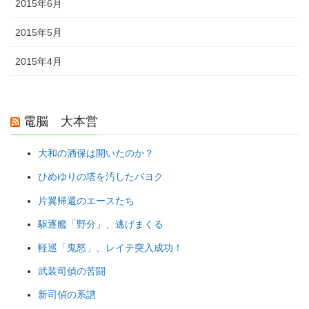
2015年6月
2015年5月
2015年4月
電脳 大本営
大和の酒保は開いたのか？
ひめゆりの塔を汚したパヨク
片翼帰還のエースたち
駆逐艦「野分」、逃げまくる
軽巡「鬼怒」、レイテ突入成功！
武装司偵の苦闘
新司偵の系譜