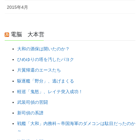
2015年4月
電脳 大本営
大和の酒保は開いたのか？
ひめゆりの塔を汚したパヨク
片翼帰還のエースたち
駆逐艦「野分」、逃げまくる
軽巡「鬼怒」、レイテ突入成功！
武装司偵の苦闘
新司偵の系譜
戦艦「大和」内務科～帝国海軍のダメコンは駄目だったのか
～