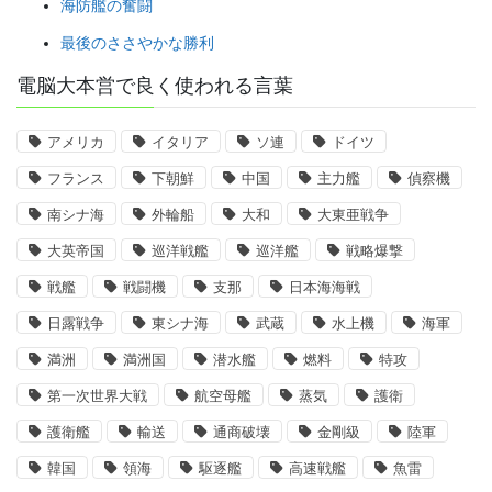
海防艦の奮闘
最後のささやかな勝利
電脳大本営で良く使われる言葉
アメリカ
イタリア
ソ連
ドイツ
フランス
下朝鮮
中国
主力艦
偵察機
南シナ海
外輪船
大和
大東亜戦争
大英帝国
巡洋戦艦
巡洋艦
戦略爆撃
戦艦
戦闘機
支那
日本海海戦
日露戦争
東シナ海
武蔵
水上機
海軍
満洲
満洲国
潜水艦
燃料
特攻
第一次世界大戦
航空母艦
蒸気
護衛
護衛艦
輸送
通商破壊
金剛級
陸軍
韓国
領海
駆逐艦
高速戦艦
魚雷