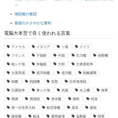
～
海防艦の奮闘
最後のささやかな勝利
電脳大本営で良く使われる言葉
アメリカ
イタリア
ソ連
ドイツ
フランス
下朝鮮
中国
主力艦
偵察機
南シナ海
外輪船
大和
大東亜戦争
大英帝国
巡洋戦艦
巡洋艦
戦略爆撃
戦艦
戦闘機
支那
日本海海戦
日露戦争
東シナ海
武蔵
水上機
海軍
満洲
満洲国
潜水艦
燃料
特攻
第一次世界大戦
航空母艦
蒸気
護衛
護衛艦
輸送
通商破壊
金剛級
陸軍