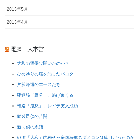
2015年5月
2015年4月
電脳 大本営
大和の酒保は開いたのか？
ひめゆりの塔を汚したパヨク
片翼帰還のエースたち
駆逐艦「野分」、逃げまくる
軽巡「鬼怒」、レイテ突入成功！
武装司偵の苦闘
新司偵の系譜
戦艦「大和」内務科～帝国海軍のダメコンは駄目だったのか