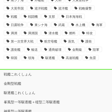
南シナ海
外輪船
大和
大東亜戦争
大英帝国
巡洋戦艦
巡洋艦
戦略爆撃
戦艦
戦闘機
支那
日本海海戦
日露戦争
東シナ海
武蔵
水上機
海軍
満洲
満洲国
潜水艦
燃料
特攻
第一次世界大戦
航空母艦
蒸気
護衛
護衛艦
輸送
通商破壊
金剛級
陸軍
韓国
領海
駆逐艦
高速戦艦
魚雷
戦艦これくしょん
金剛型戦艦
駆逐艦これくしょん
峯風型一等駆逐艦＋樅型二等駆逐艦
神風型一等駆逐艦