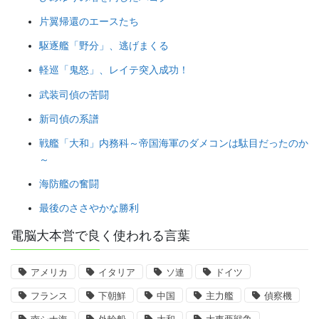
片翼帰還のエースたち
駆逐艦「野分」、逃げまくる
軽巡「鬼怒」、レイテ突入成功！
武装司偵の苦闘
新司偵の系譜
戦艦「大和」内務科～帝国海軍のダメコンは駄目だったのか
～
海防艦の奮闘
最後のささやかな勝利
電脳大本営で良く使われる言葉
アメリカ
イタリア
ソ連
ドイツ
フランス
下朝鮮
中国
主力艦
偵察機