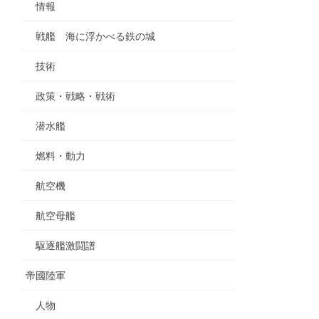
情報
戦艦 海に浮かべる鉄の城
技術
政策・戦略・戦術
潜水艦
燃料・動力
航空機
航空母艦
駆逐艦激闘譜
帝國陸軍
人物