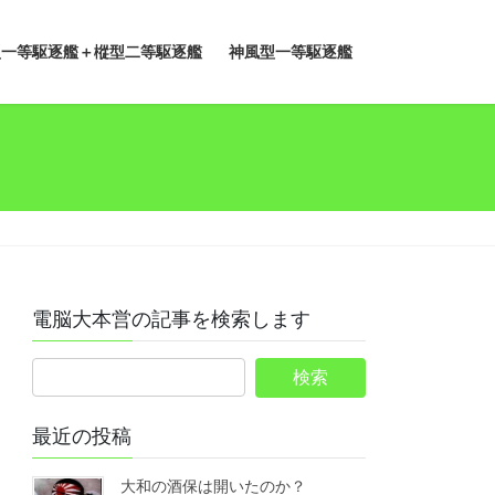
型一等駆逐艦＋樅型二等駆逐艦
神風型一等駆逐艦
電脳大本営の記事を検索します
最近の投稿
大和の酒保は開いたのか？