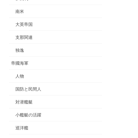
南米
大英帝国
支那関連
独逸
帝國海軍
人物
国防と民間人
対潜艦艇
小艦艇の活躍
巡洋艦