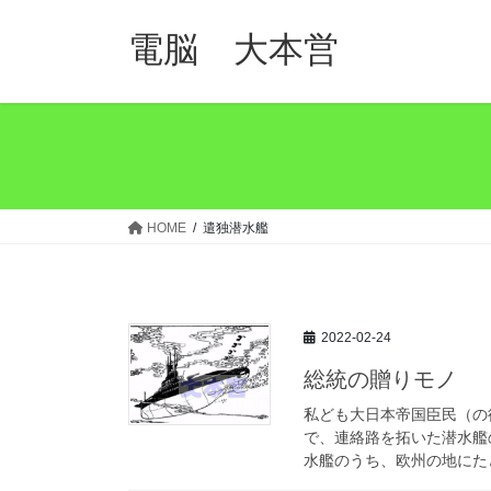
コ
ナ
ン
ビ
電脳 大本営
テ
ゲ
ン
ー
ツ
シ
へ
ョ
ス
ン
キ
に
ッ
移
HOME
遣独潜水艦
プ
動
2022-02-24
総統の贈りモノ
私ども大日本帝国臣民（の
で、連絡路を拓いた潜水艦
水艦のうち、欧州の地にたど