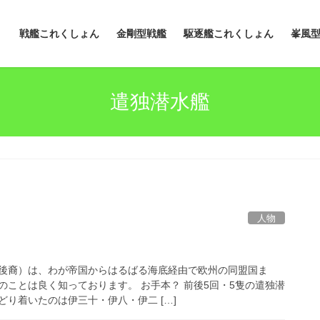
戦艦これくしょん
金剛型戦艦
駆逐艦これくしょん
峯風
遣独潜水艦
人物
後裔）は、わが帝国からはるばる海底経由で欧州の同盟国ま
のことは良く知っております。 お手本？ 前後5回・5隻の遣独潜
り着いたのは伊三十・伊八・伊二 […]